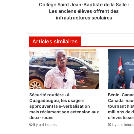
i
Collège Saint Jean-Baptiste de la Salle :
n
Les anciens élèves offrent des
t
infrastructures scolaires
J
e
a
Articles similaires
n
-
B
a
p
t
i
s
t
Sécurité routière : A
Bénin-Canad
e
Ouagadougou, les usagers
Canada inau
d
approuvent la e-verbalisation
tournant his
e
mais réclament son extension aux
millions de d
l
deux-roues
d’investiss
a
il y a 4 heures
il y a 4 heure
S