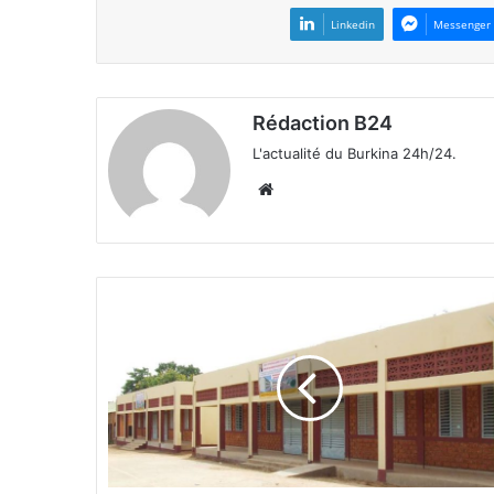
Linkedin
Messenger
Rédaction B24
L'actualité du Burkina 24h/24.
We
bsi
te
C
o
l
l
è
g
e
S
a