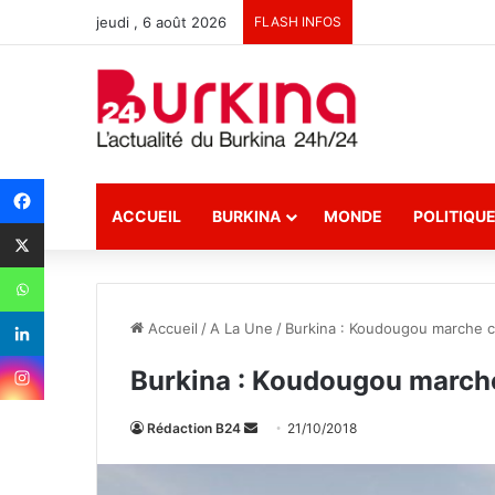
jeudi , 6 août 2026
FLASH INFOS
ACCUEIL
BURKINA
MONDE
POLITIQU
Accueil
/
A La Une
/
Burkina : Koudougou marche c
Burkina : Koudougou marche
Rédaction B24
E
21/10/2018
n
v