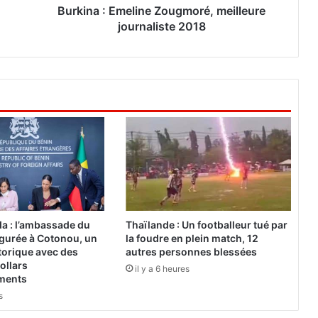
m
Burkina : Emeline Zougmoré, meilleure
e
journaliste 2018
l
i
n
e
Z
o
u
g
m
o
r
é
,
a : l’ambassade du
Thaïlande : Un footballeur tué par
m
gurée à Cotonou, un
la foudre en plein match, 12
e
torique avec des
autres personnes blessées
i
ollars
il y a 6 heures
l
ements
l
s
e