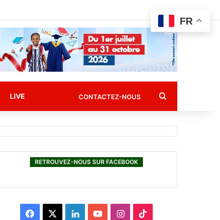
FR
Rechercher
LIVE
CONTACTEZ-NOUS
RETROUVEZ-NOUS SUR FACEBOOK
F
X
L
Y
I
T