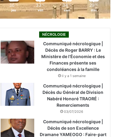
36
33
34
29
℃
℃
℃
℃
jeu
ven
sam
dim
NÉCROLOGIE
Communiqué nécrologique |
Décès de Roger BARRY : Le
Ministère de l’Économie et des
Finances présente ses
condoléances à la famille
il y a 1 semaine
Communiqué nécrologique |
Décès du Général de Division
Nabéré Honoré TRAORÉ :
Remerciements
03/07/2026
Communiqué nécrologique |
Décès de son Excellence
Dramane YAMEOGO : Faire-part