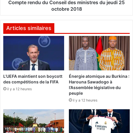
t
d
Compte rendu du Conseil des ministres du jeudi 25
t
u
octobre 2018
e
d
a
u
u
C
Articles similaires
B
o
u
n
r
s
k
e
i
i
n
l
a
d
L’UEFA maintient son boycott
Énergie atomique au Burkina :
:
e
des compétitions de la FIFA
Harouna Sawadogo à
«
s
l’Assemblée législative du
L
il y a 12 heures
m
peuple
e
i
il y a 12 heures
c
n
i
i
e
s
l
t
n
r
’
e