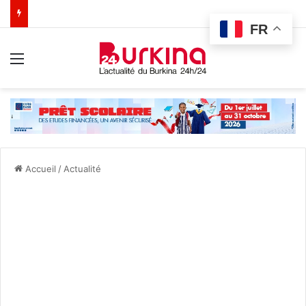
FR
Menu
Accueil
/
Actualité