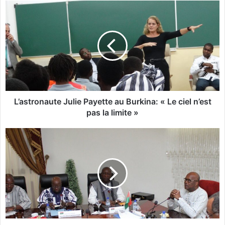
L
’
a
s
t
r
o
n
a
u
L’astronaute Julie Payette au Burkina: « Le ciel n’est
t
pas la limite »
e
J
C
u
o
l
m
i
p
e
t
P
e
a
r
y
e
e
n