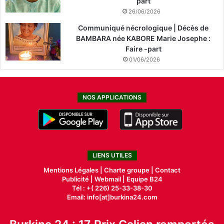
part
26/06/2026
Communiqué nécrologique | Décès de
BAMBARA née KABORE Marie Josephe :
Faire -part
01/06/2026
NOS APPLICATIONS
LIENS UTILES
Mentions Légales |
Charte groupe |
Contact
Publicité
|
Webmail |
Equipe B24
Tél : +( 226) 25-33-38-30
Email: info[at]burkina24.com