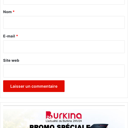
t
a
Nom
*
i
r
e
E-mail
*
*
Site web