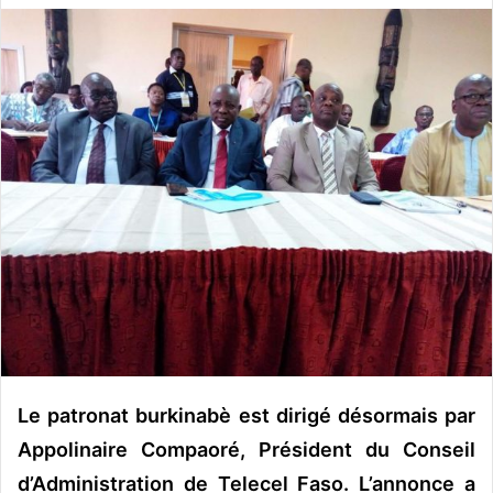
v
o
y
e
r
u
n
c
o
u
r
r
i
e
l
Le patronat burkinabè est dirigé désormais par
Appolinaire Compaoré, Président du Conseil
d’Administration de Telecel Faso. L’annonce a