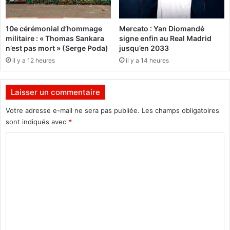
e
s
s
d
10e cérémonial d’hommage
Mercato : Yan Diomandé
t
u
militaire : « Thomas Sankara
signe enfin au Real Madrid
p
j
n’est pas mort » (Serge Poda)
jusqu’en 2033
a
e
il y a 12 heures
il y a 14 heures
s
u
l
d
a
i
Laisser un commentaire
l
2
i
5
Votre adresse e-mail ne sera pas publiée.
Les champs obligatoires
m
o
sont indiqués avec
*
i
c
t
t
C
e
o
o
»
b
m
r
e
m
2
e
0
1
n
8