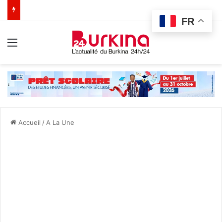
FR
Menu
Accueil
/
A La Une