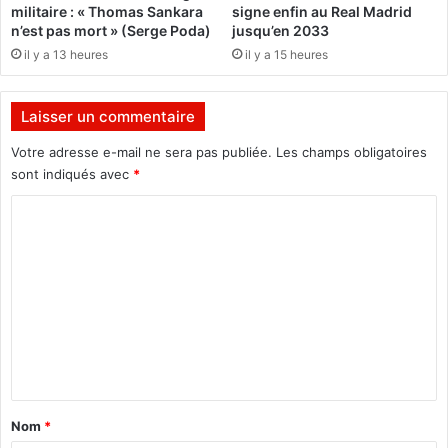
militaire : « Thomas Sankara
signe enfin au Real Madrid
u
e
n’est pas mort » (Serge Poda)
jusqu’en 2033
r
t
il y a 13 heures
il y a 15 heures
l
r
e
o
s
u
Laisser un commentaire
é
v
c
e
Votre adresse e-mail ne sera pas publiée.
Les champs obligatoires
o
s
sont indiqués avec
*
u
é
t
r
C
e
i
o
s
e
m
»
u
s
m
e
e
m
e
n
n
t
t
m
a
Nom
*
é