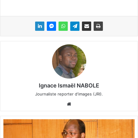
Ignace Ismaël NABOLE
Journaliste reporter d'images (JRI).
We
bsi
te
D
j
i