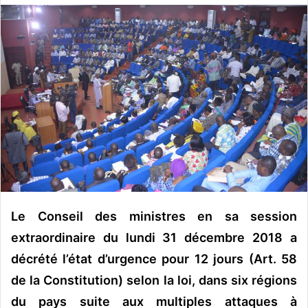
o
y
e
r
u
n
c
o
u
r
r
i
e
Le Conseil des ministres en sa session
l
extraordinaire du lundi 31 décembre 2018 a
décrété l’état d’urgence pour 12 jours (Art. 58
de la Constitution) selon la loi, dans six régions
du pays suite aux multiples attaques à