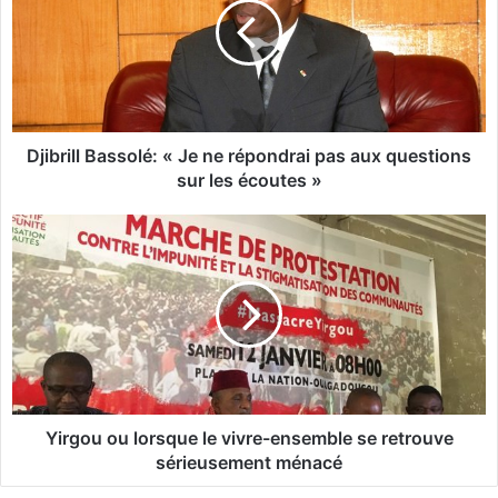
b
r
i
l
l
B
a
Djibrill Bassolé: « Je ne répondrai pas aux questions
s
sur les écoutes »
s
o
Y
l
i
é
r
:
g
«
o
J
u
e
o
n
u
e
l
r
o
Yirgou ou lorsque le vivre-ensemble se retrouve
é
r
sérieusement ménacé
p
s