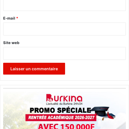
i
n
r
a
c
e
E-mail
*
é
*
Site web