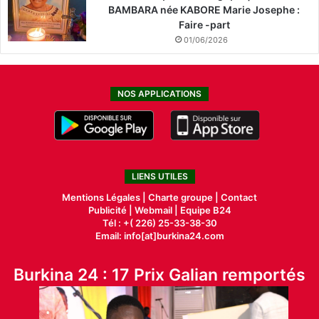
BAMBARA née KABORE Marie Josephe :
Faire -part
01/06/2026
NOS APPLICATIONS
LIENS UTILES
Mentions Légales |
Charte groupe |
Contact
Publicité
|
Webmail |
Equipe B24
Tél : +( 226) 25-33-38-30
Email: info[at]burkina24.com
Burkina 24 : 17 Prix Galian remportés