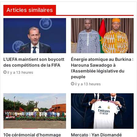
o
q
n
u
Articles similaires
d
e
r
l
a
e
i
v
p
i
a
v
s
r
L’UEFA maintient son boycott
Énergie atomique au Burkina :
a
e
des compétitions de la FIFA
Harouna Sawadogo à
u
-
l’Assemblée législative du
x
il y a 13 heures
e
peuple
q
n
il y a 13 heures
u
s
e
e
s
m
t
b
i
l
o
e
n
s
s
e
10e cérémonial d’hommage
Mercato : Yan Diomandé
s
r