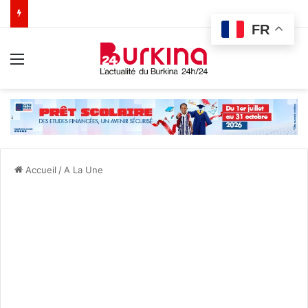
FR
Menu
Accueil
/
A La Une