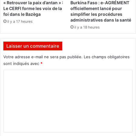
« Retrouver la paix d’antan » :
Burkina Faso : e-AGRÉMENT
a
a
Le CERFI forme les voix de la
officiellement lancé pour
i
b
foi dans le Bazèga
simplifier les procédures
n
i
administratives dans la santé
il y a 17 heures
ç
t
il y a 18 heures
a
a
p
t
e
:
Laisser un commentaire
u
S
t
o
Votre adresse e-mail ne sera pas publiée.
Les champs obligatoires
ê
u
sont indiqués avec
*
t
l
r
C
a
e
g
o
B
e
m
a
r
n
l
m
f
e
e
o
s
r
h
n
a
a
t
»
b