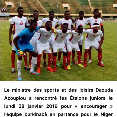
o
y
e
r
u
n
c
o
u
r
r
i
e
l
Le ministre des sports et des loisirs Daouda
Azoupiou a rencontré les Étalons juniors le
lundi 28 janvier 2019 pour « encourager »
l’équipe burkinabè en partance pour le Niger