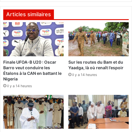
p
d
é
’
r
Articles similaires
h
a
u
t
i
i
c
v
’
e
e
b
s
u
Finale UFOA-B U20 : Oscar
Sur les routes du Bam et du
t
r
Barro veut conduire les
Yaadga, là où renaît l’espoir
S
k
Étalons à la CAN en battant le
a
il y a 14 heures
i
Nigeria
l
n
il y a 14 heures
i
a
t
b
a
è
s
d
,
e
d
l
e
’
m
h