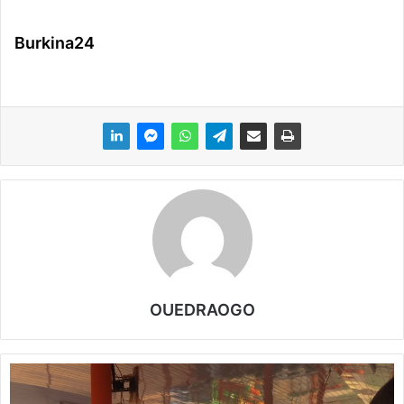
Burkina24
OUEDRAOGO
Y
a