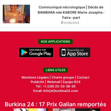
Communiqué nécrologique | Décès de
BAMBARA née KABORE Marie Josephe :
Faire -part
01/06/2026
NOS APPLICATIONS
LIENS UTILES
Mentions Légales |
Charte groupe |
Contact
Publicité
|
Webmail |
Equipe B24
Tél : +( 226) 25-33-38-30
Email: info[at]burkina24.com
Burkina 24 : 17 Prix Galian remportés