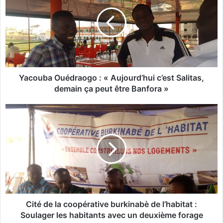
c
o
u
b
a
O
u
é
Yacouba Ouédraogo : « Aujourd’hui c’est Salitas,
d
demain ça peut être Banfora »
r
a
C
o
i
g
t
o
é
:
d
«
e
A
l
u
a
j
c
o
o
Cité de la coopérative burkinabè de l’habitat :
u
o
Soulager les habitants avec un deuxième forage
r