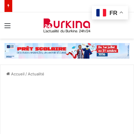
FR
Menu
Accueil
/
Actualité