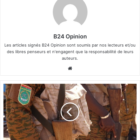
B24 Opinion
Les articles signés B24 Opinion sont soumis par nos lecteurs et/ou
des libres penseurs et n'engagent que la responsabilité de leurs
auteurs.
We
bsi
te
B
u
r
k
i
n
a
:
D