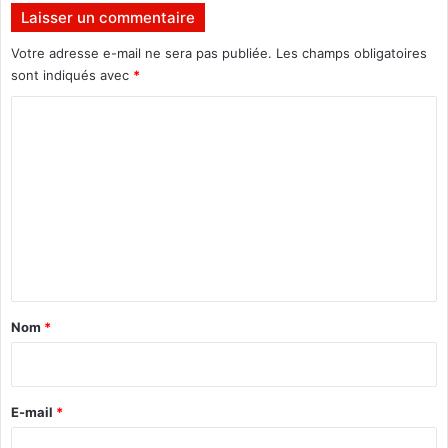
E
c
Laisser un commentaire
s
à
t
l
Votre adresse e-mail ne sera pas publiée.
Les champs obligatoires
(
’
sont indiqués avec
*
A
a
I
C
v
B
a
o
)
n
m
t
-
m
g
e
o
û
n
t
t
a
Nom
*
i
r
e
E-mail
*
*