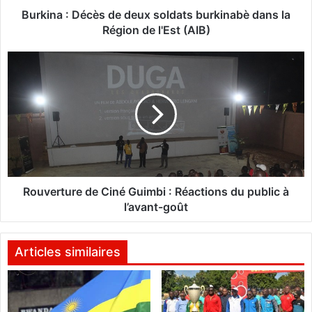
é
Burkina : Décès de deux soldats burkinabè dans la
c
Région de l'Est (AIB)
è
s
R
d
o
e
u
d
v
e
e
u
r
x
t
s
u
o
r
l
e
Rouverture de Ciné Guimbi : Réactions du public à
d
d
l’avant-goût
a
e
t
C
s
i
Articles similaires
b
n
u
é
r
G
k
u