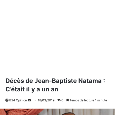
Décès de Jean-Baptiste Natama :
C’était il y a un an
B24 Opinion
E
18/03/2019
0
Temps de lecture 1 minute
n
v