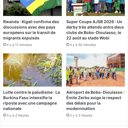
i
i
n
m
a
b
Rwanda : Kigali confirme des
Super Coupe AJSB 2026 : Un
b
i
discussions avec des pays
derby très attendu entre deux
è
:
européens sur le transit de
clubs de Bobo-Dioulasso, le
d
R
migrants expulsés
22 août au stade Wobi
a
é
il y a 11 minutes
il y a 50 minutes
n
a
s
c
l
t
a
i
R
o
é
n
g
s
i
d
Lutte contre le paludisme : Le
Aéroport de Bobo-Dioulasso :
o
u
Burkina Faso intensifie la
Émile Zerbo exige le respect
n
p
riposte avec une campagne
des délais pour la
d
u
nationale
modernisation
e
b
il y a 2 heures
il y a 3 heures
l
l
'
i