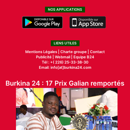
NOS APPLICATIONS
LIENS UTILES
Mentions Légales |
Charte groupe |
Contact
Publicité
|
Webmail |
Equipe B24
Tél : +( 226) 25-33-38-30
Email: info[at]burkina24.com
Burkina 24 : 17 Prix Galian remportés