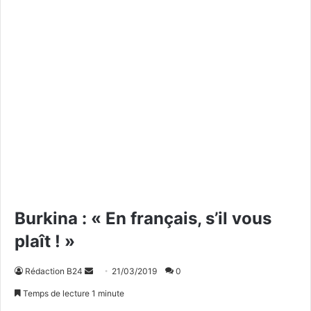
Burkina : « En français, s’il vous
plaît ! »
Rédaction B24
E
21/03/2019
0
n
Temps de lecture 1 minute
v