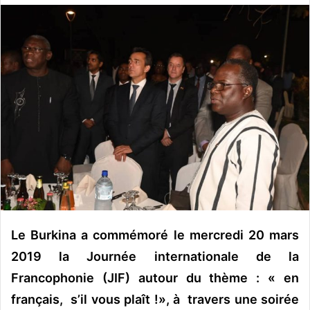
o
y
e
r
u
n
c
o
u
r
r
i
e
l
Le Burkina a commémoré le mercredi 20 mars
2019 la Journée internationale de la
Francophonie (JIF) autour du thème : « en
français, s’il vous plaît !», à travers une soirée