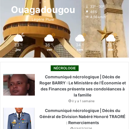
o
d
b
g
k
Ouagadougou
33º - 30º
46%
o
i
e
r
4.56 km/h
Légère Pluie
k
n
a
m
33
36
34
33
℃
℃
℃
℃
jeu
ven
sam
dim
NÉCROLOGIE
Communiqué nécrologique | Décès de
Roger BARRY : Le Ministère de l’Économie et
des Finances présente ses condoléances à
la famille
il y a 1 semaine
Communiqué nécrologique | Décès du
Général de Division Nabéré Honoré TRAORÉ
: Remerciements
03/07/2026