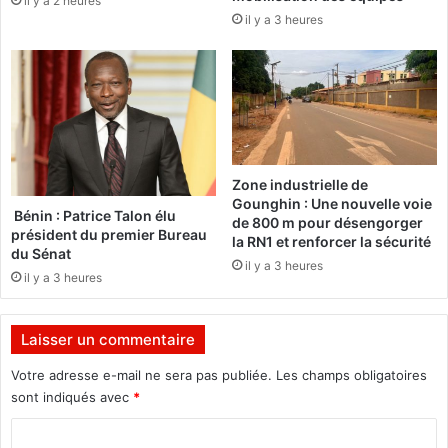
il y a 2 heures
u
e
il y a 3 heures
r
c
i
r
t
u
a
t
n
e
i
m
e
e
:
n
Zone industrielle de
"
t
Gounghin : Une nouvelle voie
N
d
Bénin : Patrice Talon élu
de 800 m pour désengorger
o
président du premier Bureau
’
la RN1 et renforcer la sécurité
du Sénat
u
é
il y a 3 heures
s
t
il y a 3 heures
a
u
v
d
Laisser un commentaire
o
i
n
a
Votre adresse e-mail ne sera pas publiée.
Les champs obligatoires
s
n
sont indiqués avec
*
u
t
n
s
C
c
d