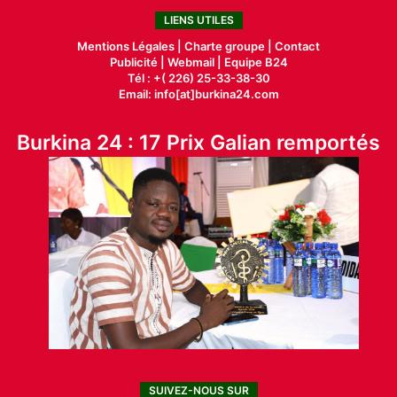
LIENS UTILES
Mentions Légales |
Charte groupe |
Contact
Publicité
|
Webmail |
Equipe B24
Tél : +( 226) 25-33-38-30
Email: info[at]burkina24.com
Burkina 24 : 17 Prix Galian remportés
SUIVEZ-NOUS SUR