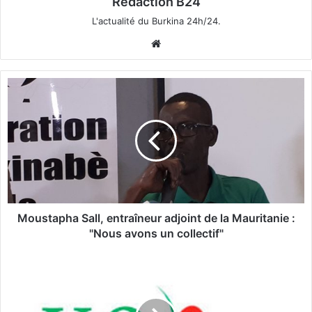
Rédaction B24
L'actualité du Burkina 24h/24.
We
bsi
te
M
o
u
s
t
a
p
h
a
S
Moustapha Sall, entraîneur adjoint de la Mauritanie :
a
"Nous avons un collectif"
l
l
A
,
p
e
p
n
e