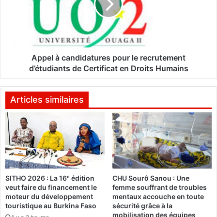
t
l
r
à
a
c
î
a
n
n
e
d
Appel à candidatures pour le recrutement
u
i
d’étudiants de Certificat en Droits Humains
r
d
a
a
d
t
Articles similaires
j
u
o
r
i
e
n
s
t
p
d
o
e
u
SITHO 2026 : La 16ᵉ édition
CHU Sourô Sanou : Une
l
r
veut faire du financement le
femme souffrant de troubles
a
l
moteur du développement
mentaux accouche en toute
M
e
touristique au Burkina Faso
sécurité grâce à la
a
r
mobilisation des équipes