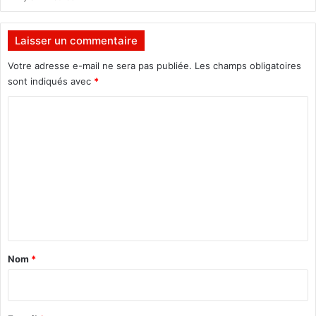
b
i
l
Laisser un commentaire
i
t
Votre adresse e-mail ne sera pas publiée.
Les champs obligatoires
é
sont indiqués avec
*
C
o
m
m
e
n
t
a
Nom
*
i
r