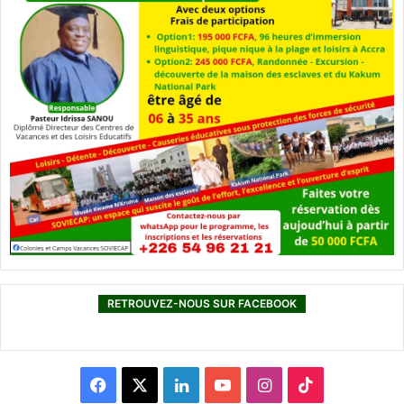
RETROUVEZ-NOUS SUR FACEBOOK
F
X
L
Y
I
T