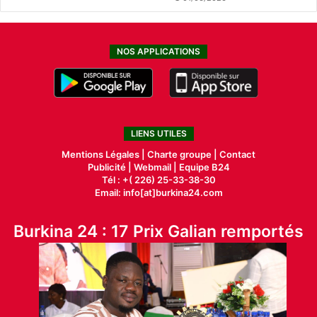
NOS APPLICATIONS
LIENS UTILES
Mentions Légales |
Charte groupe |
Contact
Publicité
|
Webmail |
Equipe B24
Tél : +( 226) 25-33-38-30
Email: info[at]burkina24.com
Burkina 24 : 17 Prix Galian remportés