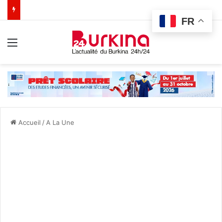
FR
Menu
Accueil
/
A La Une