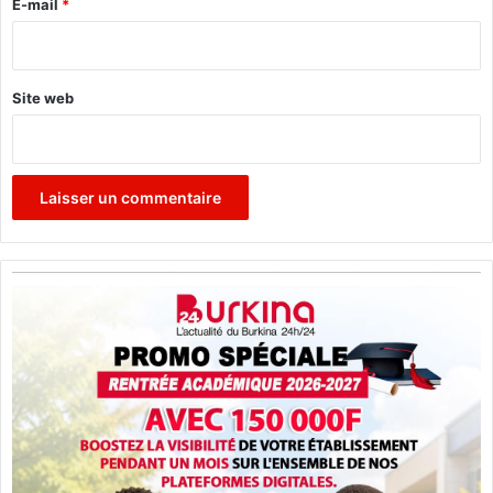
e
E-mail
*
*
Site web