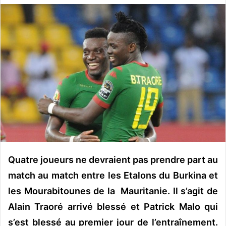
v
o
y
e
r
u
n
c
o
u
r
r
i
Quatre joueurs ne devraient pas prendre part au
e
match au match entre les Etalons du Burkina et
l
les Mourabitounes de la Mauritanie. Il s’agit de
Alain Traoré arrivé blessé et Patrick Malo qui
s’est blessé au premier jour de l’entraînement.