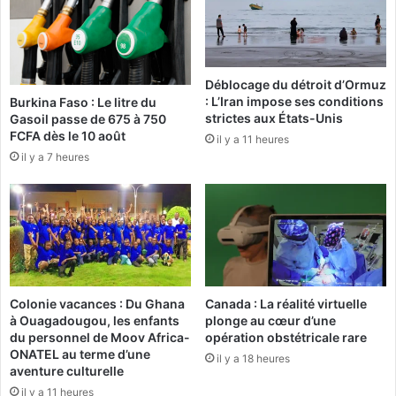
m
n
e
K
n
o
t
u
Déblocage du détroit d’Ormuz
(
p
: L’Iran impose ses conditions
Burkina Faso : Le litre du
p
é
strictes aux États-Unis
Gasoil passe de 675 à 750
o
l
FCFA dès le 10 août
il y a 11 heures
m
a
il y a 7 heures
p
-
i
C
e
i
r
n
s
k
)
a
n
s
Colonie vacances : Du Ghana
Canada : La réalité virtuelle
é
à Ouagadougou, les enfants
plonge au cœur d’une
r
du personnel de Moov Africa-
opération obstétricale rare
é
ONATEL au terme d’une
il y a 18 heures
h
aventure culturelle
a
il y a 11 heures