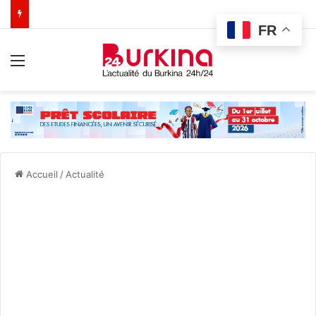
FR
Menu
Accueil
/
Actualité