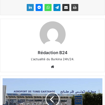
Rédaction B24
L'actualité du Burkina 24h/24.
We
bsi
te
T
u
n
i
s