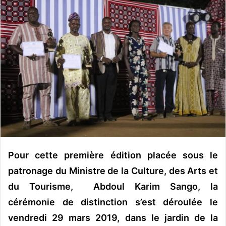
o
y
e
r
u
n
c
o
u
r
r
i
e
Pour cette première édition placée sous le
l
patronage du Ministre de la Culture, des Arts et
du Tourisme, Abdoul Karim Sango, la
cérémonie de distinction s’est déroulée le
vendredi 29 mars 2019, dans le jardin de la