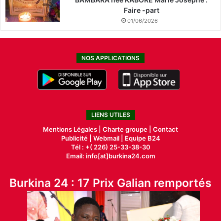
Faire -part
01/06/2026
NOS APPLICATIONS
LIENS UTILES
Mentions Légales |
Charte groupe |
Contact
Publicité
|
Webmail |
Equipe B24
Tél : +( 226) 25-33-38-30
Email: info[at]burkina24.com
Burkina 24 : 17 Prix Galian remportés