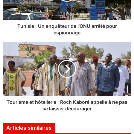
i
e
:
U
n
Tunisie : Un enquêteur de l'ONU arrêté pour
e
espionnage
n
q
T
u
o
ê
u
t
r
e
i
u
s
r
m
d
e
e
e
l
t
Tourisme et hôtellerie : Roch Kaboré appelle à ne pas
'
h
se laisser décourager
O
ô
N
t
U
e
Articles similaires
a
l