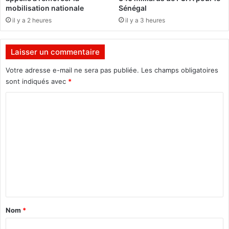
l
mobilisation nationale
Sénégal
l
il y a 2 heures
il y a 3 heures
e
à
n
Laisser un commentaire
e
p
Votre adresse e-mail ne sera pas publiée.
Les champs obligatoires
a
sont indiqués avec
*
s
C
s
e
o
l
m
a
i
m
s
e
s
n
e
r
t
d
a
é
Nom
*
c
i