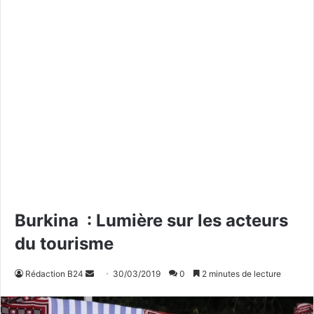
Burkina : Lumière sur les acteurs
du tourisme
Rédaction B24
E
30/03/2019
0
2 minutes de lecture
n
v