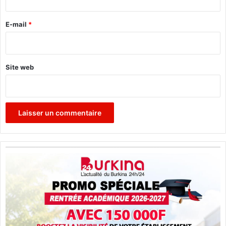
o
r
u
r
e
E-mail
*
a
*
g
e
r
Site web