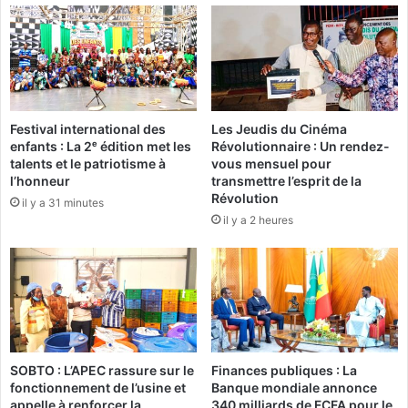
r
l
r
e
ê
r
t
i
é
e
p
Festival international des
Les Jeudis du Cinéma
o
:
enfants : La 2ᵉ édition met les
Révolutionnaire : Un rendez-
u
R
talents et le patriotisme à
vous mensuel pour
r
o
l’honneur
transmettre l’esprit de la
e
c
Révolution
il y a 31 minutes
s
h
il y a 2 heures
p
K
i
a
o
b
n
o
n
r
a
é
g
a
e
p
SOBTO : L’APEC rassure sur le
Finances publiques : La
p
fonctionnement de l’usine et
Banque mondiale annonce
e
appelle à renforcer la
340 milliards de FCFA pour le