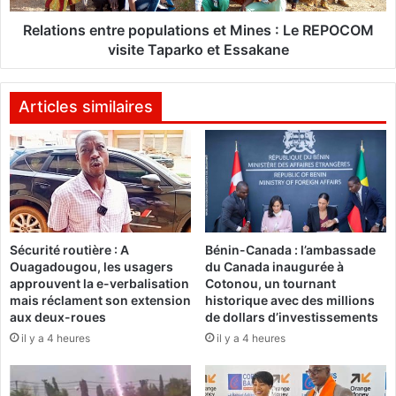
i
s
n
e
Relations entre populations et Mines : Le REPOCOM
i
n
visite Taparko et Essakane
n
t
"
r
e
Articles similaires
p
o
p
u
l
a
t
Sécurité routière : A
Bénin-Canada : l’ambassade
i
Ouagadougou, les usagers
du Canada inaugurée à
o
approuvent la e-verbalisation
Cotonou, un tournant
n
mais réclament son extension
historique avec des millions
s
aux deux-roues
de dollars d’investissements
e
il y a 4 heures
il y a 4 heures
t
M
i