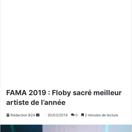
FAMA 2019 : Floby sacré meilleur
artiste de l’année
Rédaction B24
E
30/03/2019
0
2 minutes de lecture
n
v