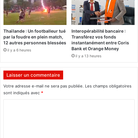
n
e
s
:
Thaïlande : Un footballeur tué
Interopérabilité bancaire :
L
par la foudre en plein match,
Transférez vos fonds
e
12 autres personnes blessées
instantanément entre Coris
R
Bank et Orange Money
il y a 6 heures
E
il y a 13 heures
P
O
C
Laisser un commentaire
O
M
Votre adresse e-mail ne sera pas publiée.
Les champs obligatoires
v
sont indiqués avec
*
i
C
s
i
o
t
m
e
T
m
a