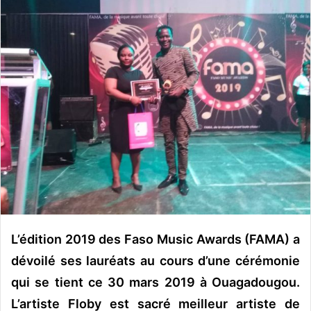
o
y
e
r
u
n
c
o
u
r
r
i
e
l
L’édition 2019 des Faso Music Awards (FAMA) a
dévoilé ses lauréats au cours d’une cérémonie
qui se tient ce 30 mars 2019 à Ouagadougou.
L’artiste Floby est sacré meilleur artiste de