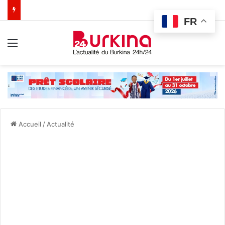
FR
Menu
Accueil
/
Actualité