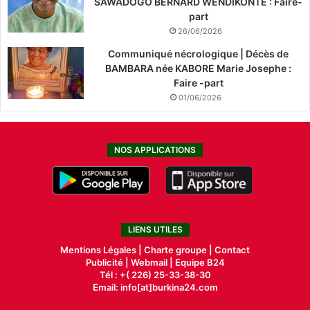
SAWADOGO BERNARD WENDIKONTE : Faire-
part
26/06/2026
Communiqué nécrologique | Décès de
BAMBARA née KABORE Marie Josephe :
Faire -part
01/06/2026
NOS APPLICATIONS
LIENS UTILES
Mentions Légales |
Charte groupe |
Contact
Publicité
|
Webmail |
Equipe B24
Tél : +( 226) 25-33-38-30
Email: info[at]burkina24.com