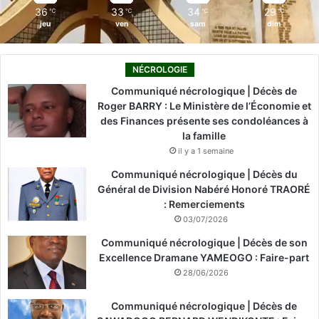
36
33
34
29
℃
℃
℃
℃
jeu
ven
sam
dim
NÉCROLOGIE
Communiqué nécrologique | Décès de
Roger BARRY : Le Ministère de l’Économie et
des Finances présente ses condoléances à
la famille
il y a 1 semaine
Communiqué nécrologique | Décès du
Général de Division Nabéré Honoré TRAORÉ
: Remerciements
03/07/2026
Communiqué nécrologique | Décès de son
Excellence Dramane YAMEOGO : Faire-part
28/06/2026
Communiqué nécrologique | Décès de