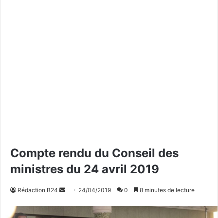
Compte rendu du Conseil des
ministres du 24 avril 2019
Rédaction B24
E
24/04/2019
0
8 minutes de lecture
n
v