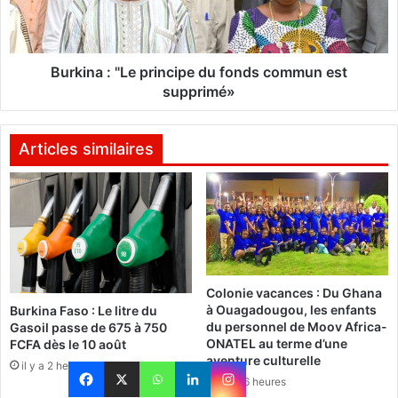
a
a
i
r
:
e
"
Burkina : "Le principe du fonds commun est
s
L
supprimé»
a
e
u
p
B
r
Articles similaires
u
i
r
n
k
c
i
i
n
p
a
e
:
d
Colonie vacances : Du Ghana
L
u
à Ouagadougou, les enfants
Burkina Faso : Le litre du
'
f
du personnel de Moov Africa-
Gasoil passe de 675 à 750
a
o
ONATEL au terme d’une
FCFA dès le 10 août
p
n
aventure culturelle
il y a 2 heures
p
d
il y a 6 heures
e
s