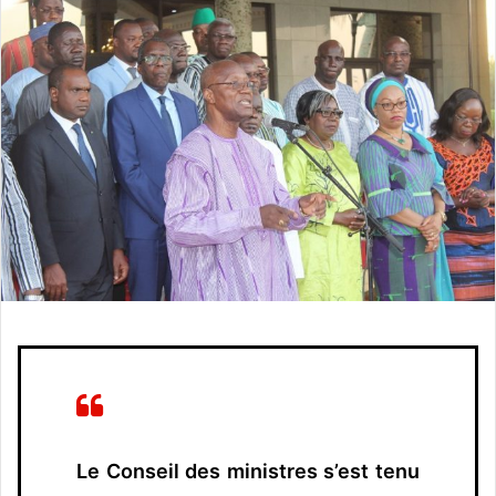
o
y
e
r
u
n
c
o
u
r
r
i
e
l
Le Conseil des ministres s’est tenu