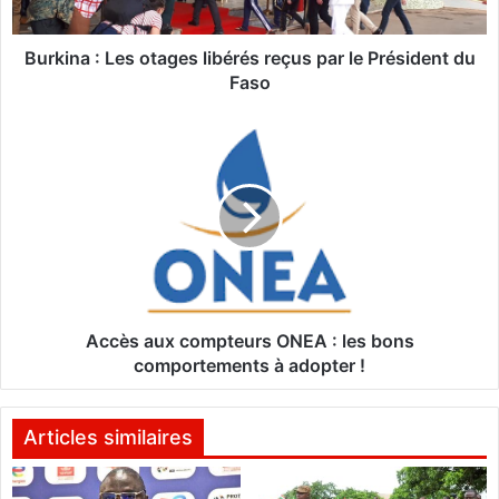
:
L
e
Burkina : Les otages libérés reçus par le Président du
s
Faso
o
t
A
a
c
g
c
e
è
s
s
l
a
i
u
b
x
é
c
r
o
Accès aux compteurs ONEA : les bons
é
m
comportements à adopter !
s
p
r
t
e
e
Articles similaires
ç
u
u
r