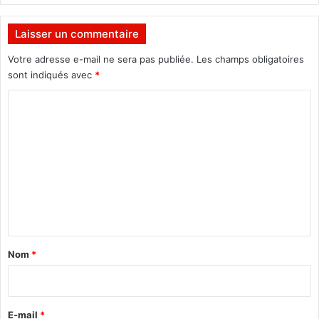
m
e
Laisser un commentaire
n
t
Votre adresse e-mail ne sera pas publiée.
Les champs obligatoires
s
sont indiqués avec
*
à
C
a
d
o
o
m
p
t
m
e
e
r
!
n
t
a
Nom
*
i
r
e
E-mail
*