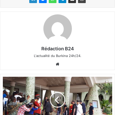
Rédaction B24
L'actualité du Burkina 24h/24.
We
bsi
te
B
u
r
k
i
n
a