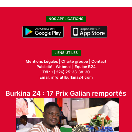
NOS APPLICATIONS
LIENS UTILES
Mentions Légales |
Charte groupe |
Contact
Publicité
|
Webmail |
Equipe B24
Tél : +( 226) 25-33-38-30
Email: info[at]burkina24.com
Burkina 24 : 17 Prix Galian remportés