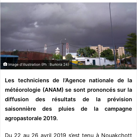
v
o
y
e
r
u
n
c
Image d'illustration (Ph : Burkina 24)
o
u
Les techniciens de l’Agence nationale de la
r
r
météorologie (ANAM) se sont prononcés sur la
i
diffusion des résultats de la prévision
e
saisonnière des pluies de la campagne
l
agropastorale 2019.
Du 22 au 26 avril 2019 s’est tenu à Nouakchott