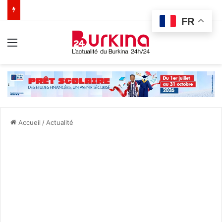
FR
Menu
Accueil
/
Actualité