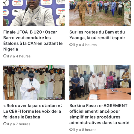
s
s
p
O
a
N
r
E
l
A
Finale UFOA-B U20 : Oscar
Sur les routes du Bam et du
e
Barro veut conduire les
Yaadga, là où renaît l’espoir
P
:
Étalons à la CAN en battant le
r
il y a 4 heures
l
Nigeria
é
e
il y a 4 heures
s
s
i
b
d
o
e
n
n
s
t
c
d
o
u
m
« Retrouver la paix d’antan » :
Burkina Faso : e-AGRÉMENT
F
p
Le CERFI forme les voix de la
officiellement lancé pour
a
o
foi dans le Bazèga
simplifier les procédures
s
r
administratives dans la santé
il y a 7 heures
o
t
il y a 8 heures
e