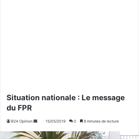
Situation nationale : Le message
du FPR
B24 Opinion
E
15/05/2019
0
8 minutes de lecture
n
v