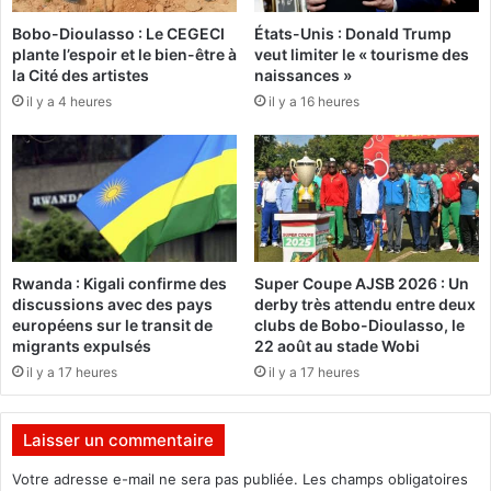
l
n
Bobo-Dioulasso : Le CEGECI
États-Unis : Donald Trump
'
e
plante l’espoir et le bien-être à
veut limiter le « tourisme des
a
s
la Cité des artistes
naissances »
r
a
il y a 4 heures
il y a 16 heures
m
p
é
l
e
a
c
e
d
a
n
Rwanda : Kigali confirme des
Super Coupe AJSB 2026 : Un
s
discussions avec des pays
derby très attendu entre deux
L
européens sur le transit de
clubs de Bobo-Dioulasso, le
e
migrants expulsés
22 août au stade Wobi
P
il y a 17 heures
il y a 17 heures
e
t
i
Laisser un commentaire
t
L
Votre adresse e-mail ne sera pas publiée.
Les champs obligatoires