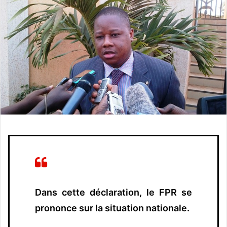
o
y
e
r
u
n
c
o
u
r
r
i
e
l
Dans cette déclaration, le FPR se
prononce sur la situation nationale.