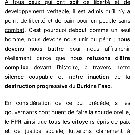
A tous ceux qui ont soif de liberté et de
développement véritable, il est admis qu’il n’y a
point de liberté et de pain pour un peuple sans
combat
. C’est pourquoi debout comme un seul
homme, nous devons nous unir ou périr ;
nous
devons nous battre
pour nous affranchir
réellement parce que nous
refusons d’être
complice
devant l’histoire, à travers notre
silence coupable
et notre
inaction
de la
destruction progressive
du
Burkina Faso
.
En considération de ce qui précède,
si les
gouvernants continuent de faire la sourde oreille
,
le
FPR
ainsi que
tous les citoyens
épris de paix
et de justice sociale, lutterons clairement à