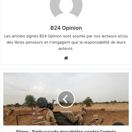
B24 Opinion
Les articles signés B24 Opinion sont soumis par nos lecteurs et/ou
des libres penseurs et n'engagent que la responsabilité de leurs
auteurs.
We
bsi
te
N
i
g
e
r
:
E
m
b
u
Niger : Embuscade meurtrière contre l'armée