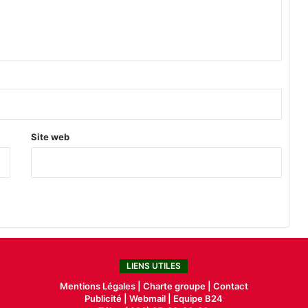
é
e
p
o
u
r
u
n
e
Site web
s
e
m
a
i
n
e
LIENS UTILES
Mentions Légales |
Charte groupe |
Contact
Publicité
|
Webmail |
Equipe B24