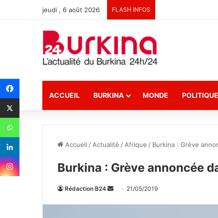
jeudi , 6 août 2026
FLASH INFOS
ACCUEIL
BURKINA
MONDE
POLITIQU
Accueil
/
Actualité
/
Afrique
/
Burkina : Grève anno
Burkina : Grève annoncée d
Rédaction B24
E
21/05/2019
n
v