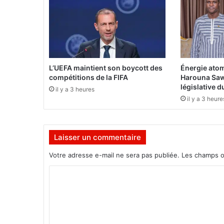
c
h
a
n
d
i
s
L’UEFA maintient son boycott des
Énergie atom
e
compétitions de la FIFA
Harouna Saw
s
législative 
il y a 3 heures
il y a 3 heure
:
L
a
Laisser un commentaire
d
o
Votre adresse e-mail ne sera pas publiée.
Les champs o
u
a
C
n
o
e
i
m
d
m
e