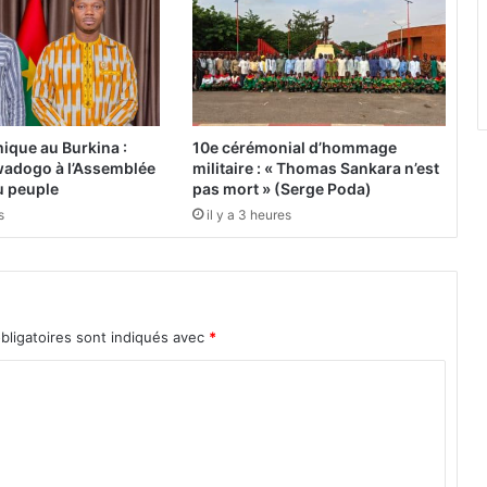
u
d
i
e
n
c
e
ique au Burkina :
10e cérémonial d’hommage
d
adogo à l’Assemblée
militaire : « Thomas Sankara n’est
e
du peuple
pas mort » (Serge Poda)
n
s
il y a 3 heures
o
u
v
e
a
bligatoires sont indiqués avec
*
u
r
e
n
v
o
y