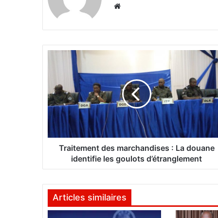
We
bsi
te
T
r
a
i
t
e
m
e
n
t
Traitement des marchandises : La douane
d
identifie les goulots d’étranglement
e
s
m
Articles similaires
a
r