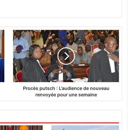
P
r
o
c
è
s
p
u
t
s
Procès putsch : L’audience de nouveau
c
renvoyée pour une semaine
h
:
L
’
a