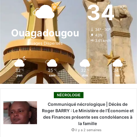
e
k
T
t
T
34
℃
b
e
u
a
o
o
d
b
g
k
Ouagadougou
34º - 30º
43%
o
i
e
r
3.61 km/h
Nuages Dispersés
k
n
a
m
32
35
32
34
℃
℃
℃
℃
ven
sam
dim
lun
NÉCROLOGIE
Communiqué nécrologique | Décès de
Roger BARRY : Le Ministère de l’Économie et
des Finances présente ses condoléances à
la famille
il y a 2 semaines