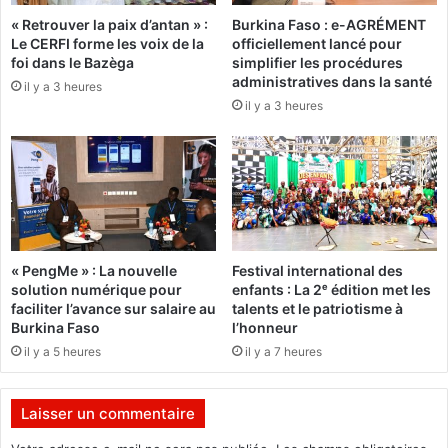
o
o
« Retrouver la paix d’antan » :
Burkina Faso : e-AGRÉMENT
u
l
Le CERFI forme les voix de la
officiellement lancé pour
r
o
foi dans le Bazèga
simplifier les procédures
f
g
administratives dans la santé
il y a 3 heures
a
i
il y a 3 heures
c
s
i
t
l
e
i
é
t
c
e
r
r
i
l
t
« PengMe » : La nouvelle
Festival international des
e
a
solution numérique pour
enfants : La 2ᵉ édition met les
s
u
faciliter l’avance sur salaire au
talents et le patriotisme à
p
P
Burkina Faso
l’honneur
r
r
il y a 5 heures
il y a 7 heures
o
é
c
s
é
i
Laisser un commentaire
d
d
u
e