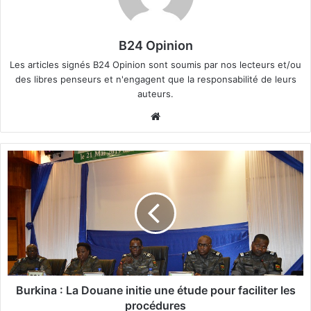
B24 Opinion
Les articles signés B24 Opinion sont soumis par nos lecteurs et/ou
des libres penseurs et n'engagent que la responsabilité de leurs
auteurs.
We
bsi
te
B
u
r
k
i
n
a
:
L
Burkina : La Douane initie une étude pour faciliter les
a
procédures