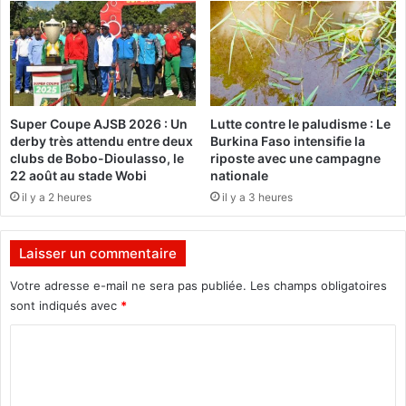
a
r
t
a
i
t
o
i
n
o
:
n
Super Coupe AJSB 2026 : Un
Lutte contre le paludisme : Le
D
é
derby très attendu entre deux
Burkina Faso intensifie la
e
g
clubs de Bobo-Dioulasso, le
riposte avec une campagne
s
y
22 août au stade Wobi
nationale
j
p
il y a 2 heures
il y a 3 heures
e
t
u
i
n
e
Laisser un commentaire
e
n
s
n
Votre adresse e-mail ne sera pas publiée.
Les champs obligatoires
f
e
sont indiqués avec
*
o
d
n
C
é
t
m
o
l
i
m
a
s