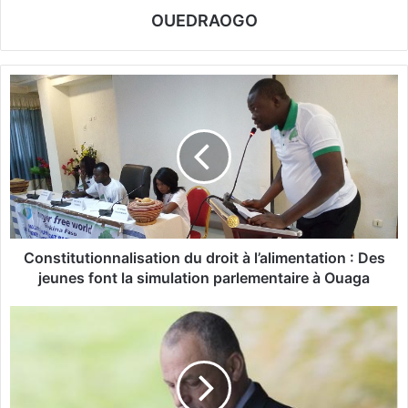
OUEDRAOGO
C
o
n
s
t
i
t
u
t
i
Constitutionnalisation du droit à l’alimentation : Des
o
jeunes font la simulation parlementaire à Ouaga
n
n
C
a
A
l
N
i
2
s
0