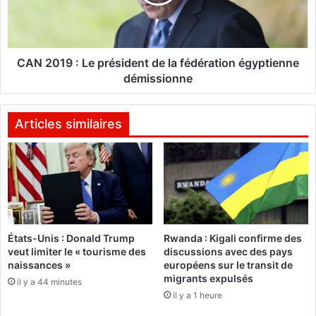
a
1
t
9
i
:
o
L
n
e
CAN 2019 : Le président de la fédération égyptienne
d
p
démissionne
u
r
d
é
r
s
Articles similaires
o
i
i
d
t
e
à
n
l
t
’
d
a
e
États-Unis : Donald Trump
Rwanda : Kigali confirme des
l
l
veut limiter le « tourisme des
discussions avec des pays
i
a
naissances »
européens sur le transit de
m
f
migrants expulsés
il y a 44 minutes
e
é
il y a 1 heure
n
d
t
é