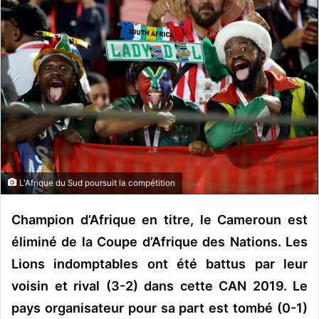
o
y
e
r
u
n
c
o
u
r
r
L'Afrique du Sud poursuit la compétition
i
e
Champion d’Afrique en titre, le Cameroun est
l
éliminé de la Coupe d’Afrique des Nations. Les
Lions indomptables ont été battus par leur
voisin et rival (3-2) dans cette CAN 2019. Le
pays organisateur pour sa part est tombé (0-1)