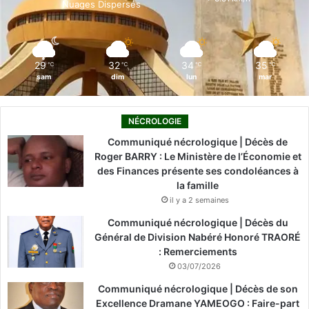
Nuages Dispersés
k
n
a
m
29
32
34
35
℃
℃
℃
℃
sam
dim
lun
mar
NÉCROLOGIE
Communiqué nécrologique | Décès de
Roger BARRY : Le Ministère de l’Économie et
des Finances présente ses condoléances à
la famille
il y a 2 semaines
Communiqué nécrologique | Décès du
Général de Division Nabéré Honoré TRAORÉ
: Remerciements
03/07/2026
Communiqué nécrologique | Décès de son
Excellence Dramane YAMEOGO : Faire-part