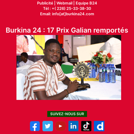
Publicité
|
Webmail |
Equipe B24
Tél : +( 226) 25-33-38-30
Email: info[at]burkina24.com
Burkina 24 : 17 Prix Galian remportés
SUIVEZ-NOUS SUR