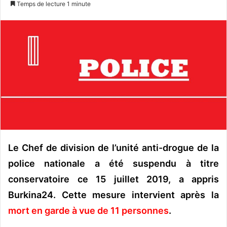
Temps de lecture 1 minute
v
o
y
e
r
u
n
c
o
u
r
r
Le Chef de division de l’unité anti-drogue de la
i
police nationale a été suspendu à titre
e
conservatoire ce 15 juillet 2019, a appris
l
Burkina24. Cette mesure intervient après la
mort en garde à vue de 11 personnes
.