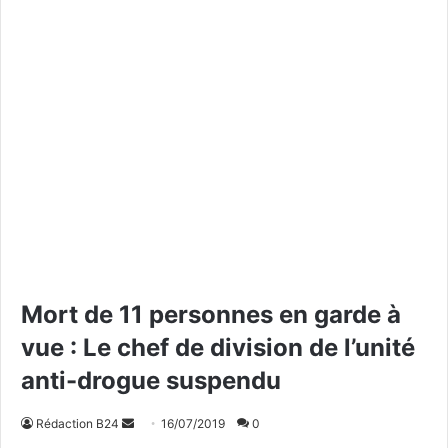
Mort de 11 personnes en garde à
vue : Le chef de division de l’unité
anti-drogue suspendu
Rédaction B24
E
16/07/2019
0
n