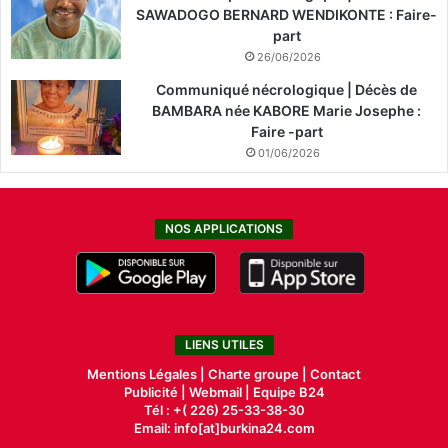
SAWADOGO BERNARD WENDIKONTE : Faire-
part
26/06/2026
Communiqué nécrologique | Décès de
BAMBARA née KABORE Marie Josephe :
Faire -part
01/06/2026
NOS APPLICATIONS
LIENS UTILES
Mentions Légales |
Charte groupe |
Contact
Publicité
|
Webmail |
Equipe B24
Tél : +( 226) 25-33-38-30
Email: info[at]burkina24.com