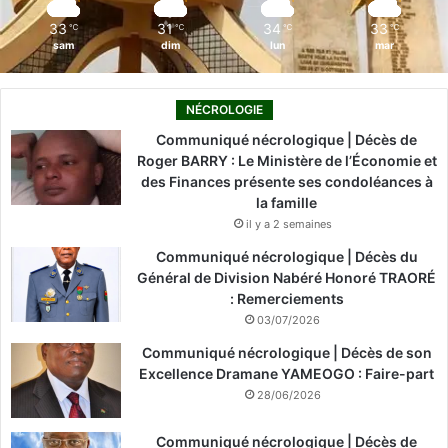
m
33
31
34
33
℃
℃
℃
℃
sam
dim
lun
mar
NÉCROLOGIE
Communiqué nécrologique | Décès de
Roger BARRY : Le Ministère de l’Économie et
des Finances présente ses condoléances à
la famille
il y a 2 semaines
Communiqué nécrologique | Décès du
Général de Division Nabéré Honoré TRAORÉ
: Remerciements
03/07/2026
Communiqué nécrologique | Décès de son
Excellence Dramane YAMEOGO : Faire-part
28/06/2026
Communiqué nécrologique | Décès de