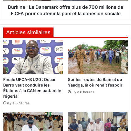
L
o
e
Burkina : Le Danemark offre plus de 700 millions de
n
D
F CFA pour soutenir la paix et la cohésion sociale
:
a
L
n
e
e
Articles similaires
m
m
e
a
s
r
s
k
a
o
g
f
e
f
Finale UFOA-B U20 : Oscar
Sur les routes du Bam et du
d
r
Barro veut conduire les
Yaadga, là où renaît l’espoir
u
e
Étalons à la CAN en battant le
m
il y a 6 heures
p
Nigeria
i
l
il y a 5 heures
n
u
i
s
s
d
t
e
r
7