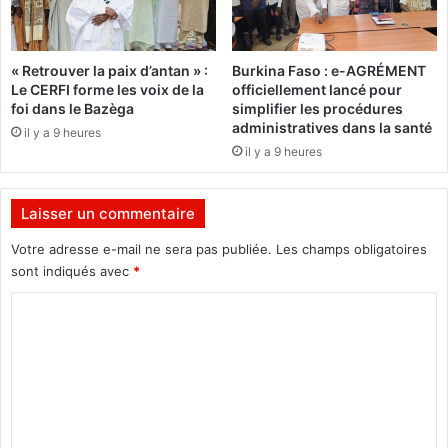
e
0
d
0
e
m
« Retrouver la paix d’antan » :
Burkina Faso : e-AGRÉMENT
l
i
Le CERFI forme les voix de la
officiellement lancé pour
'
l
foi dans le Bazèga
simplifier les procédures
e
l
administratives dans la santé
il y a 9 heures
n
i
il y a 9 heures
v
o
i
n
r
s
Laisser un commentaire
o
d
n
e
Votre adresse e-mail ne sera pas publiée.
Les champs obligatoires
n
F
sont indiqués avec
*
e
C
m
C
F
e
A
o
n
p
m
t
o
u
m
r
e
s