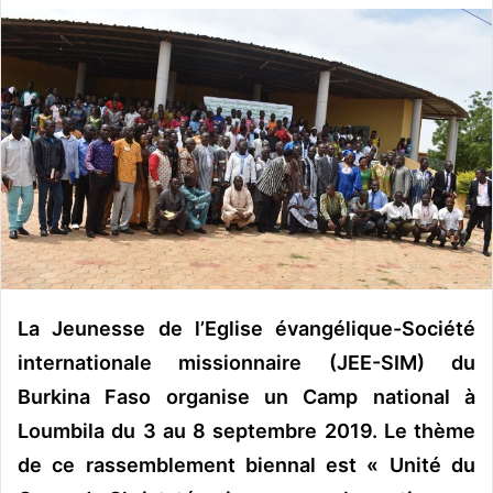
v
o
y
e
r
u
n
c
o
u
r
r
La Jeunesse de l’Eglise évangélique-Société
i
internationale missionnaire (JEE-SIM) du
e
Burkina Faso organise un Camp national à
l
Loumbila du 3 au 8 septembre 2019. Le thème
de ce rassemblement biennal est « Unité du