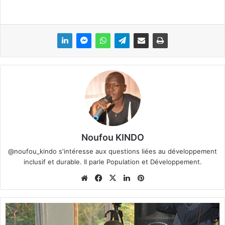
Noufou KINDO
@noufou_kindo s'intéresse aux questions liées au développement
inclusif et durable. Il parle Population et Développement.
We
Fa
X
Lin
Pin
bsi
ce
ke
ter
te
bo
din
est
B
ok
u