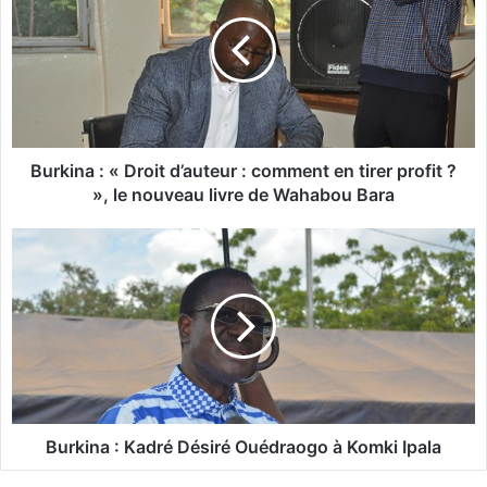
r
k
i
n
a
:
«
D
Burkina : « Droit d’auteur : comment en tirer profit ?
r
», le nouveau livre de Wahabou Bara
o
i
B
t
u
d
r
’
k
a
i
u
n
t
a
e
u
:
r
K
Burkina : Kadré Désiré Ouédraogo à Komki Ipala
:
a