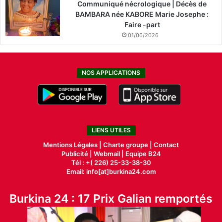
Communiqué nécrologique | Décès de
BAMBARA née KABORE Marie Josephe :
Faire -part
01/06/2026
NOS APPLICATIONS
LIENS UTILES
Mentions Légales |
Charte groupe |
Contact
Publicité
|
Webmail |
Equipe B24
Tél : +( 226) 25-33-38-30
Email: info[at]burkina24.com
Burkina 24 : 17 Prix Galian remportés