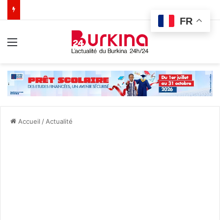
FR
Menu
Accueil
/
Actualité