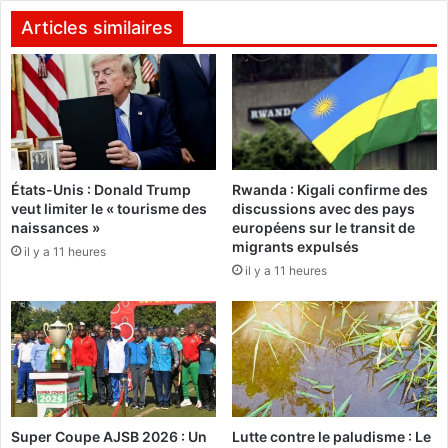
c
d
o
r
Articles similaires
m
é
m
D
e
é
n
s
t
i
e
r
n
é
États-Unis : Donald Trump
Rwanda : Kigali confirme des
t
O
veut limiter le « tourisme des
discussions avec des pays
i
u
naissances »
européens sur le transit de
r
é
migrants expulsés
il y a 11 heures
e
d
il y a 11 heures
r
r
p
a
r
o
o
g
f
o
i
à
t
K
?
o
Super Coupe AJSB 2026 : Un
Lutte contre le paludisme : Le
»
m