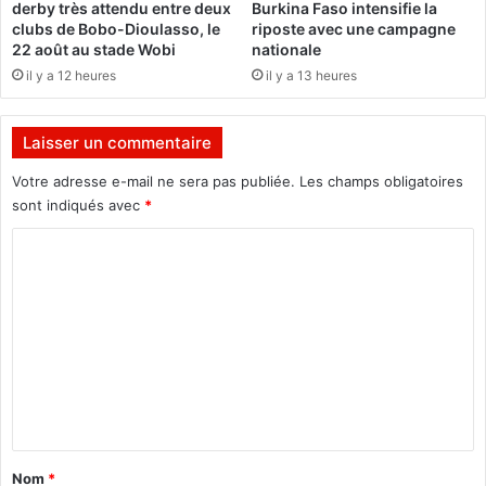
derby très attendu entre deux
Burkina Faso intensifie la
,
k
clubs de Bobo-Dioulasso, le
riposte avec une campagne
l
i
22 août au stade Wobi
nationale
e
I
il y a 12 heures
il y a 13 heures
n
p
o
a
u
l
Laisser un commentaire
v
a
e
Votre adresse e-mail ne sera pas publiée.
Les champs obligatoires
a
sont indiqués avec
*
u
C
l
i
o
v
m
r
e
m
d
e
e
W
n
a
t
h
a
a
Nom
*