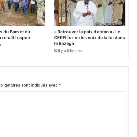
l
e
t
e
r
es du Bam et du
« Retrouver la paix d’antan » : Le
r
 renaît l’espoir
CERFI forme les voix de la foi dans
o
le Bazèga
s
r
il y a 5 heures
i
s
m
e
bligatoires sont indiqués avec
*
:
Q
u
e
f
a
u