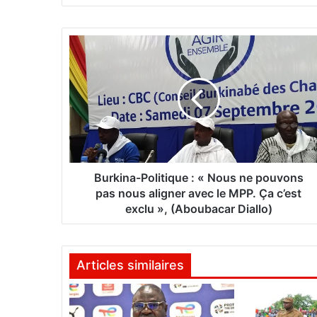
bsi
te
B
u
r
k
i
n
a
-
P
o
Burkina-Politique : « Nous ne pouvons
l
pas nous aligner avec le MPP. Ça c’est
i
exclu », (Aboubacar Diallo)
t
i
q
Articles similaires
u
e
: