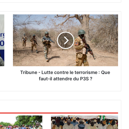
T
r
i
b
u
n
e
-
L
u
Tribune - Lutte contre le terrorisme : Que
t
faut-il attendre du P3S ?
t
e
c
o
n
t
r
e