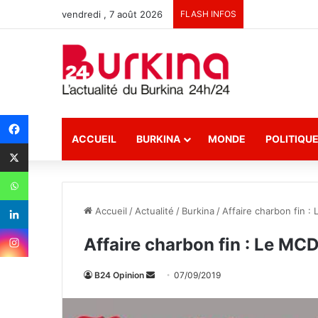
vendredi , 7 août 2026
FLASH INFOS
ACCUEIL
BURKINA
MONDE
POLITIQU
Accueil
/
Actualité
/
Burkina
/
Affaire charbon fin :
Affaire charbon fin : Le MC
B24 Opinion
E
07/09/2019
n
v