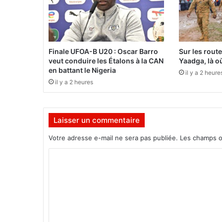
«
N
o
u
Finale UFOA-B U20 : Oscar Barro
Sur les rout
s
veut conduire les Étalons à la CAN
Yaadga, là où
n
en battant le Nigeria
il y a 2 heure
e
il y a 2 heures
p
o
u
Laisser un commentaire
v
o
Votre adresse e-mail ne sera pas publiée.
Les champs o
n
s
C
p
o
a
s
m
n
m
o
u
e