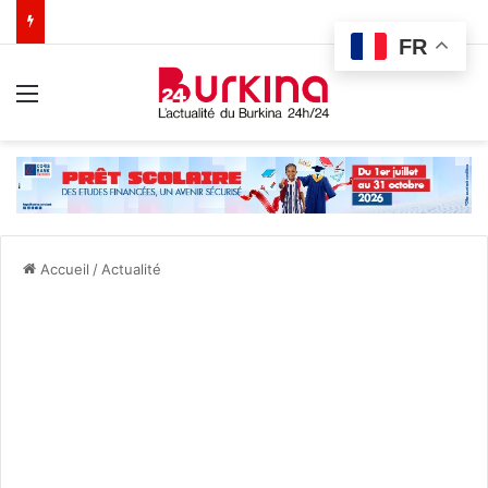
FR
Menu
Accueil
/
Actualité