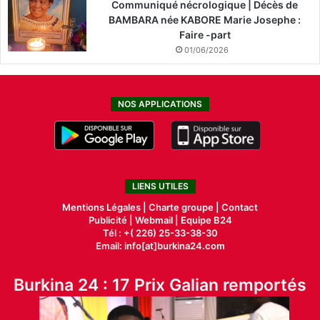
Communiqué nécrologique | Décès de
BAMBARA née KABORE Marie Josephe :
Faire -part
01/06/2026
NOS APPLICATIONS
LIENS UTILES
Mentions Légales |
Charte groupe |
Contact
Publicité
|
Webmail |
Equipe B24
Tél : +( 226) 25-33-38-30
Email: info[at]burkina24.com
Burkina 24 : 17 Prix Galian remportés