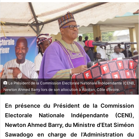
o
y
e
r
u
n
c
o
u
r
r
Le Président de la Commission Electorale Nationale Indépendante (CENI),
i
Newton Ahmed Barry lors de son allocution à Abidjan, Côte d'Ivoire.
e
l
En présence du Président de la Commission
Electorale Nationale Indépendante (CENI),
Newton Ahmed Barry, du Ministre d’Etat Siméon
Sawadogo en charge de l’Administration du