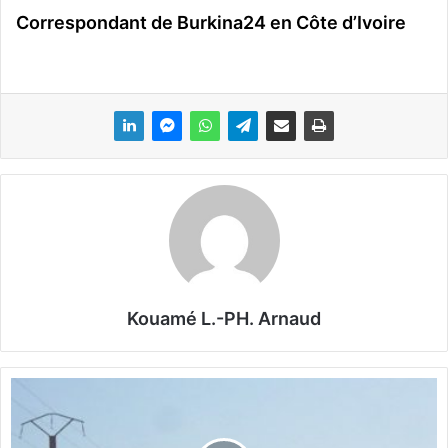
Correspondant de Burkina24 en Côte d’Ivoire
Kouamé L.-PH. Arnaud
B
u
r