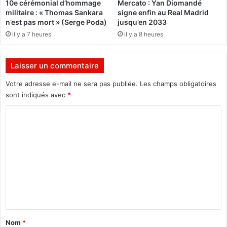
10e cérémonial d’hommage
Mercato : Yan Diomandé
d
l
militaire : « Thomas Sankara
signe enfin au Real Madrid
e
a
n’est pas mort » (Serge Poda)
jusqu’en 2033
7
j
il y a 7 heures
il y a 8 heures
2
u
h
r
e
i
Laisser un commentaire
u
d
r
i
Votre adresse e-mail ne sera pas publiée.
Les champs obligatoires
e
c
sont indiqués avec
*
s
t
à
i
C
c
o
o
o
n
m
m
d
p
e
m
t
l
e
e
’
r
A
n
d
m
t
u
b
8
a
a
Nom
*