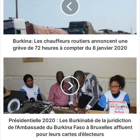
k
i
n
a
:
L
e
Burkina: Les chauffeurs routiers annoncent une
s
grève de 72 heures à compter du 8 janvier 2020
c
h
P
a
r
u
é
f
s
f
i
e
d
u
e
r
n
s
t
r
i
Présidentielle 2020 : Les Burkinabè de la juridiction
o
e
de l’Ambassade du Burkina Faso à Bruxelles affluent
u
l
pour leurs cartes d’électeurs
t
l