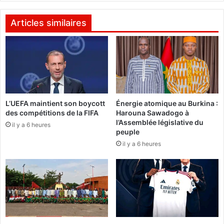
i
e
e
2
Articles similaires
r
0
s
2
a
0
n
n
:
o
L
n
e
c
L’UEFA maintient son boycott
Énergie atomique au Burkina :
s
des compétitions de la FIFA
Harouna Sawadogo à
e
B
l’Assemblée législative du
n
u
il y a 6 heures
peuple
t
r
il y a 6 heures
u
k
n
i
e
n
g
a
r
b
è
è
v
d
e
e