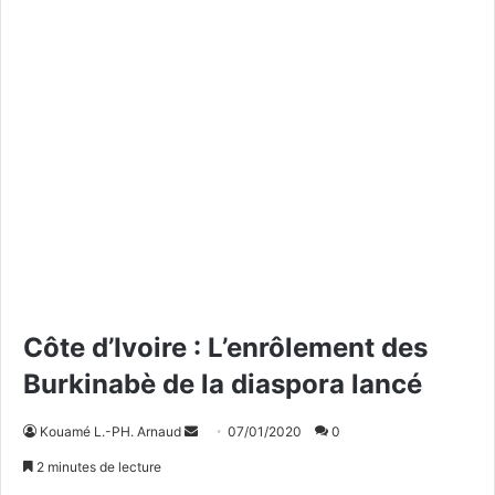
Côte d’Ivoire : L’enrôlement des
Burkinabè de la diaspora lancé
Kouamé L.-PH. Arnaud
E
07/01/2020
0
n
2 minutes de lecture
v