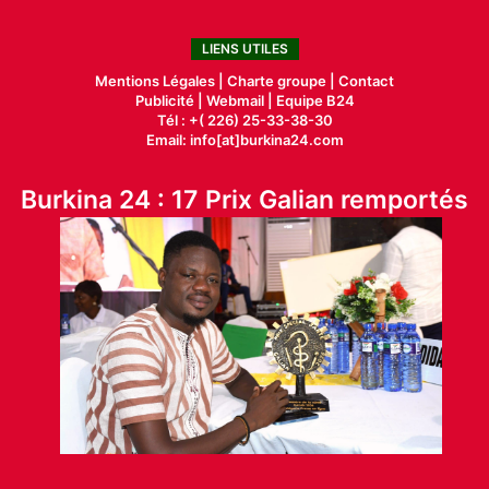
LIENS UTILES
Mentions Légales |
Charte groupe |
Contact
Publicité
|
Webmail |
Equipe B24
Tél : +( 226) 25-33-38-30
Email: info[at]burkina24.com
Burkina 24 : 17 Prix Galian remportés