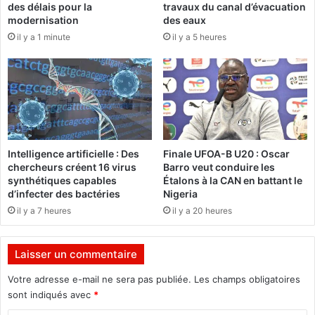
des délais pour la
travaux du canal d’évacuation
l
e
modernisation
des eaux
a
s
il y a 1 minute
il y a 5 heures
t
s
i
a
o
g
n
e
s
d
e
u
t
C
F
h
Intelligence artificielle : Des
Finale UFOA-B U20 : Oscar
D
e
chercheurs créent 16 virus
Barro veut conduire les
S
f
synthétiques capables
Étalons à la CAN en battant le
:
d
d’infecter des bactéries
Nigeria
L
e
il y a 7 heures
il y a 20 heures
a
l
F
'
O
E
Laisser un commentaire
S
t
E
a
Votre adresse e-mail ne sera pas publiée.
Les champs obligatoires
C
t
sont indiqués avec
*
y