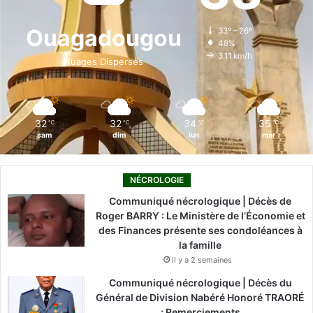
o
d
b
g
k
Ouagadougou
33º - 26º
48%
o
i
e
r
3.11 km/h
Nuages Dispersés
k
n
a
m
32
32
34
35
℃
℃
℃
℃
sam
dim
lun
mar
NÉCROLOGIE
Communiqué nécrologique | Décès de
Roger BARRY : Le Ministère de l’Économie et
des Finances présente ses condoléances à
la famille
il y a 2 semaines
Communiqué nécrologique | Décès du
Général de Division Nabéré Honoré TRAORÉ
: Remerciements