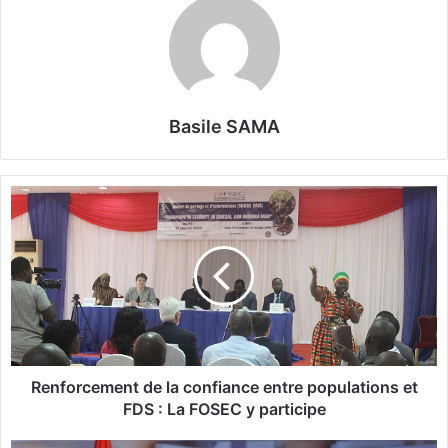
Basile SAMA
R
e
n
f
o
r
c
e
m
e
Renforcement de la confiance entre populations et
n
FDS : La FOSEC y participe
t