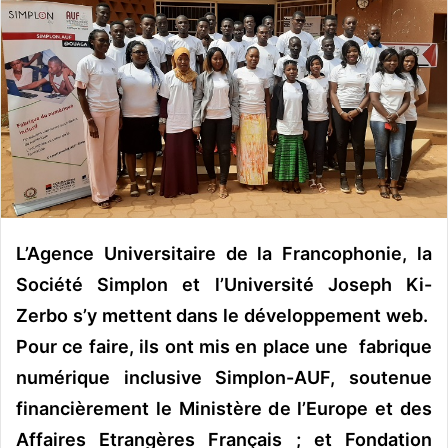
v
o
y
e
r
u
n
c
o
u
r
L’Agence Universitaire de la Francophonie, la
r
Société Simplon et l’Université Joseph Ki-
i
Zerbo s’y mettent dans le développement web.
e
l
Pour ce faire, ils ont mis en place une fabrique
numérique inclusive Simplon-AUF, soutenue
financièrement le Ministère de l’Europe et des
Affaires Etrangères Français ; et Fondation