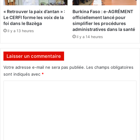
l
p
e
« Retrouver la paix d’antan » :
Burkina Faso : e-AGRÉMENT
a
s
Le CERFI forme les voix de la
officiellement lancé pour
i
p
foi dans le Bazèga
simplifier les procédures
x
a
administratives dans la santé
il y a 13 heures
e
y
il y a 14 heures
n
s
L
f
i
r
Laisser un commentaire
b
a
y
n
Votre adresse e-mail ne sera pas publiée.
Les champs obligatoires
e
c
sont indiqués avec
*
a
o
d
C
p
é
h
o
b
o
m
u
n
t
e
m
é
s
e
c
e
e
t
n
j
d