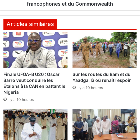
t
s
francophones et du Commonwealth
é
l
r
a
i
g
Articles similaires
e
r
l
a
l
t
e
u
r
i
é
t
g
é
Finale UFOA-B U20 : Oscar
Sur les routes du Bam et du
i
d
Barro veut conduire les
Yaadga, là où renaît l’espoir
o
u
Étalons à la CAN en battant le
n
il y a 10 heures
v
Nigeria
a
i
il y a 10 heures
l
s
e
a
s
p
u
o
r
u
l
r
a