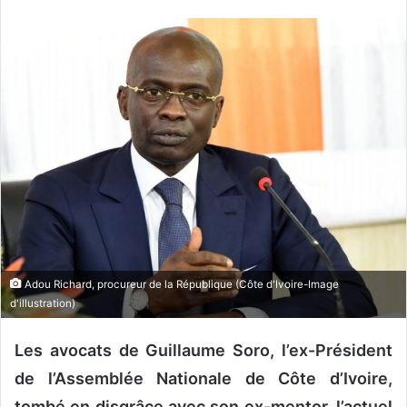
v
o
y
e
r
u
n
c
o
u
r
r
i
Adou Richard, procureur de la République (Côte d'Ivoire-Image
e
d'illustration)
l
Les avocats de Guillaume Soro, l’ex-Président
de l’Assemblée Nationale de Côte d’Ivoire,
tombé en disgrâce avec son ex-mentor, l’actuel