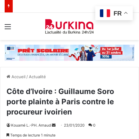
FR
Menu
Accueil
/
Actualité
Côte d’Ivoire : Guillaume Soro
porte plainte à Paris contre le
procureur ivoirien
Kouamé L.-PH. Arnaud
E
23/01/2020
0
n
Temps de lecture 1 minute