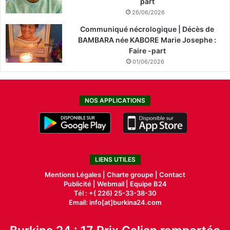
part
26/06/2026
Communiqué nécrologique | Décès de
BAMBARA née KABORE Marie Josephe :
Faire -part
01/06/2026
NOS APPLICATIONS
LIENS UTILES
Mentions Légales |
Charte groupe |
Contact
Publicité
|
Webmail |
Equipe B24
Tél : +( 226) 25-33-38-30
Email: info[at]burkina24.com