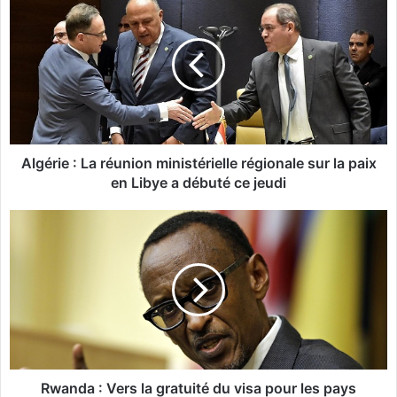
l
g
é
r
i
e
:
L
a
Algérie : La réunion ministérielle régionale sur la paix
r
en Libye a débuté ce jeudi
é
u
R
n
w
i
a
o
n
n
d
m
a
i
:
n
V
i
e
s
r
Rwanda : Vers la gratuité du visa pour les pays