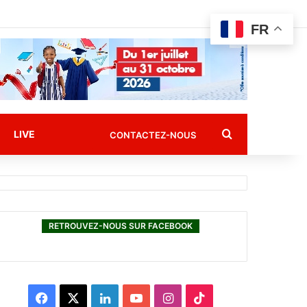
FR
Rechercher
LIVE
CONTACTEZ-NOUS
RETROUVEZ-NOUS SUR FACEBOOK
F
X
L
Y
I
T