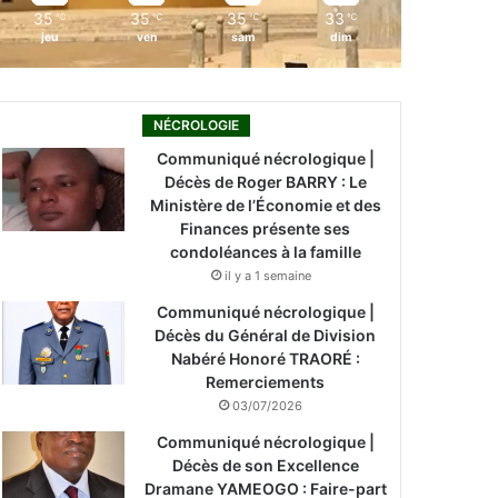
35
35
35
33
℃
℃
℃
℃
jeu
ven
sam
dim
NÉCROLOGIE
Communiqué nécrologique |
Décès de Roger BARRY : Le
Ministère de l’Économie et des
Finances présente ses
condoléances à la famille
il y a 1 semaine
Communiqué nécrologique |
Décès du Général de Division
Nabéré Honoré TRAORÉ :
Remerciements
03/07/2026
Communiqué nécrologique |
Décès de son Excellence
Dramane YAMEOGO : Faire-part