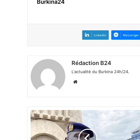
Burkina24
Linkedin
Messenger
Rédaction B24
L'actualité du Burkina 24h/24.
We
bsi
te
M
a
l
i
: