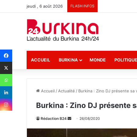
jeudi , 6 août 2026
FLASH INFOS
ACCUEIL
BURKINA
MONDE
POLITIQU
Accueil
/
Actualité
/
Burkina : Zino DJ présente sa 
Burkina : Zino DJ présente s
Rédaction B24
E
26/08/2020
n
v