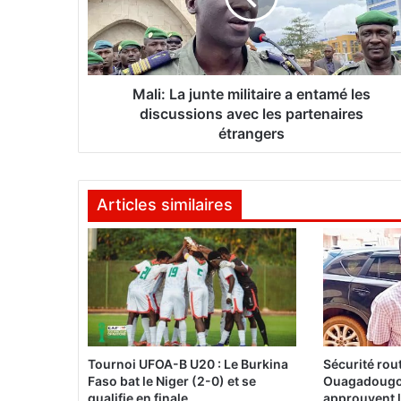
L
a
j
u
n
Mali: La junte militaire a entamé les
t
discussions avec les partenaires
e
étrangers
m
i
l
Articles similaires
i
t
a
i
r
e
a
e
n
Tournoi UFOA-B U20 : Le Burkina
Sécurité rout
t
Faso bat le Niger (2-0) et se
Ouagadougo
a
qualifie en finale
approuvent l