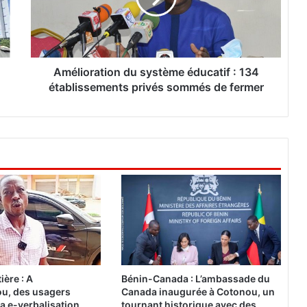
o
r
a
t
i
Amélioration du système éducatif : 134
o
établissements privés sommés de fermer
n
d
u
s
y
s
t
è
m
e
é
d
u
ière : A
Bénin-Canada : L’ambassade du
c
u, des usagers
Canada inaugurée à Cotonou, un
a
a e-verbalisation
tournant historique avec des