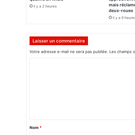
m
mais réclam
il y a 2 heures
é
deux-roues
l
il y a 9 heure
e
s
d
Laisser un commentaire
i
s
Votre adresse e-mail ne sera pas publiée.
Les champs o
c
u
C
s
o
s
i
m
o
m
n
e
s
a
n
v
t
e
c
a
Nom
*
l
i