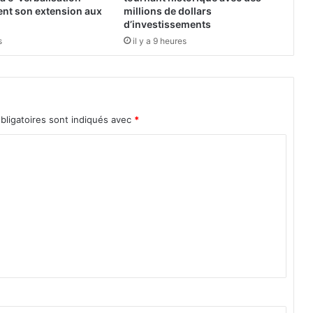
t
ent son extension aux
millions de dollars
i
d’investissements
f
s
il y a 9 heures
:
1
3
4
bligatoires sont indiqués avec
*
é
t
a
b
l
i
s
s
e
m
e
n
t