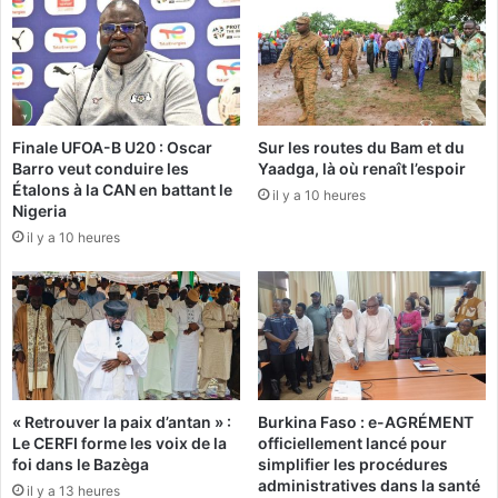
l
s
u
a
m
u
i
x
è
é
r
l
Finale UFOA-B U20 : Oscar
Sur les routes du Bam et du
e
e
Barro veut conduire les
Yaadga, là où renaît l’espoir
f
c
Étalons à la CAN en battant le
û
il y a 10 heures
t
Nigeria
t
i
il y a 10 heures
à
o
C
n
a
s
s
a
s
u
o
B
u
u
r
« Retrouver la paix d’antan » :
Burkina Faso : e-AGRÉMENT
!
k
Le CERFI forme les voix de la
officiellement lancé pour
i
foi dans le Bazèga
simplifier les procédures
n
administratives dans la santé
il y a 13 heures