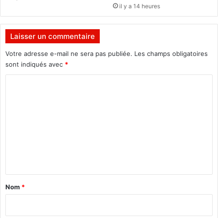
a
il y a 14 heures
F
a
s
Laisser un commentaire
o
Votre adresse e-mail ne sera pas publiée.
Les champs obligatoires
:
sont indiqués avec
*
L
C
’
a
o
p
m
p
e
m
l
e
d
u
n
m
t
i
a
n
Nom
*
i
i
s
r
t