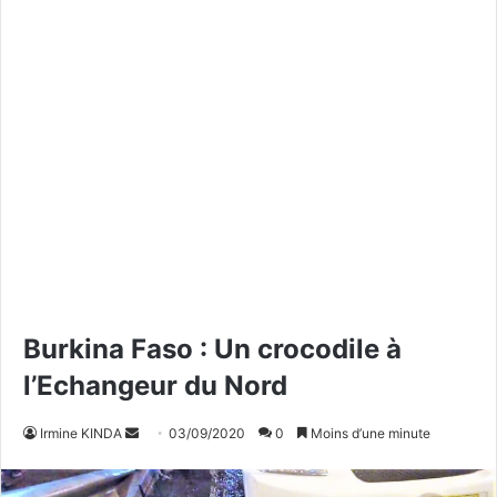
Burkina Faso : Un crocodile à
l’Echangeur du Nord
Irmine KINDA
E
03/09/2020
0
Moins d’une minute
n
v