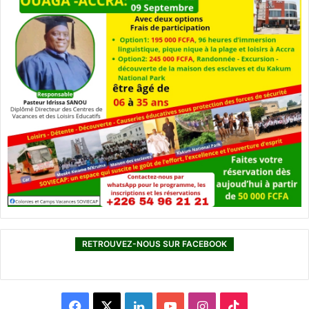
RETROUVEZ-NOUS SUR FACEBOOK
F
X
L
Y
I
T