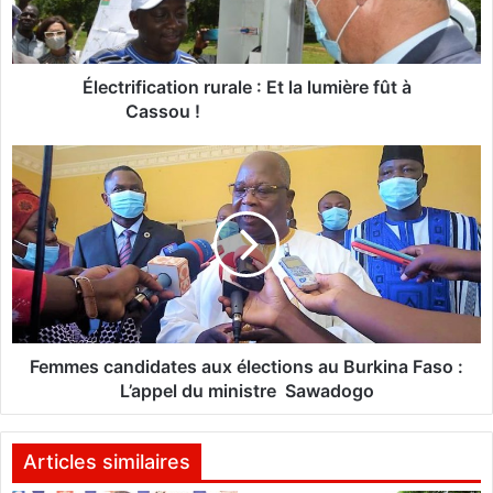
i
f
i
c
Électrification rurale : Et la lumière fût à
a
Cassou !
t
i
F
o
e
n
m
r
m
u
e
r
s
a
c
l
a
e
n
d
Femmes candidates aux élections au Burkina Faso :
:
i
L’appel du ministre Sawadogo
E
d
t
a
l
t
Articles similaires
a
e