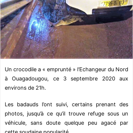
o
y
e
r
u
n
c
o
u
Un crocodile a « emprunté » l’Echangeur du Nord
r
r
à Ouagadougou, ce 3 septembre 2020 aux
i
environs de 21h.
e
l
Les badauds l’ont suivi, certains prenant des
photos, jusqu’à ce qu’il trouve refuge sous un
véhicule, sans doute quelque peu agacé par
cette soudaine popularité.