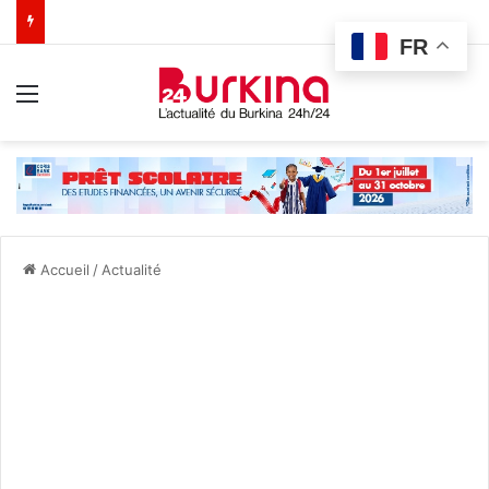
FR
Menu
Accueil
/
Actualité