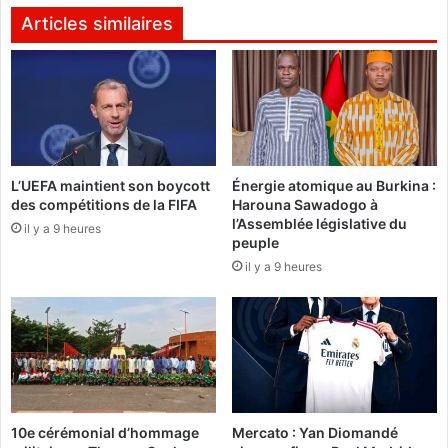
o
e
Articles similaires
s
m
e
e
l
n
e
t
m
a
é
u
c
B
a
L’UEFA maintient son boycott
Énergie atomique au Burkina :
u
des compétitions de la FIFA
Harouna Sawadogo à
n
r
l’Assemblée législative du
i
k
il y a 9 heures
peuple
s
i
il y a 9 heures
m
n
e
a
t
F
r
a
a
s
d
o
i
:
t
F
10e cérémonial d’hommage
Mercato : Yan Diomandé
i
i