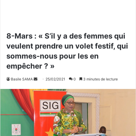
8-Mars : « S’il y a des femmes qui
veulent prendre un volet festif, qui
sommes-nous pour les en
empêcher ? »
Basile SAMA
E
25/02/2021
0
3 minutes de lecture
n
v
o
y
e
r
u