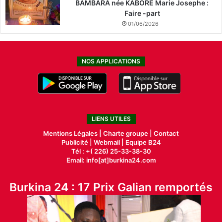
BAMBARA née KABORE Marie Josephe :
Faire -part
01/06/2026
NOS APPLICATIONS
LIENS UTILES
Mentions Légales |
Charte groupe |
Contact
Publicité
|
Webmail |
Equipe B24
Tél : +( 226) 25-33-38-30
Email: info[at]burkina24.com
Burkina 24 : 17 Prix Galian remportés