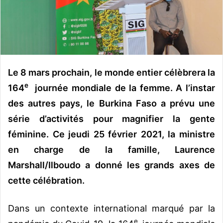
n
c
o
u
r
r
Le 8 mars prochain, le monde entier célèbrera la
i
e
e
164
journée mondiale de la femme. A l’instar
l
des autres pays, le Burkina Faso a prévu une
série d’activités pour magnifier la gente
féminine. Ce jeudi 25 février 2021, la ministre
en charge de la famille, Laurence
Marshall/Ilboudo a donné les grands axes de
cette célébration.
Dans un contexte international marqué par la
e