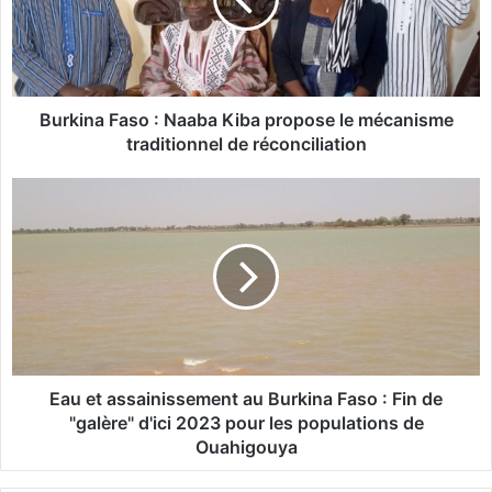
i
n
a
F
a
s
Burkina Faso : Naaba Kiba propose le mécanisme
o
traditionnel de réconciliation
:
E
N
a
a
u
a
e
b
t
a
a
K
s
i
s
b
a
a
i
Eau et assainissement au Burkina Faso : Fin de
p
n
"galère" d'ici 2023 pour les populations de
r
i
Ouahigouya
o
s
p
s