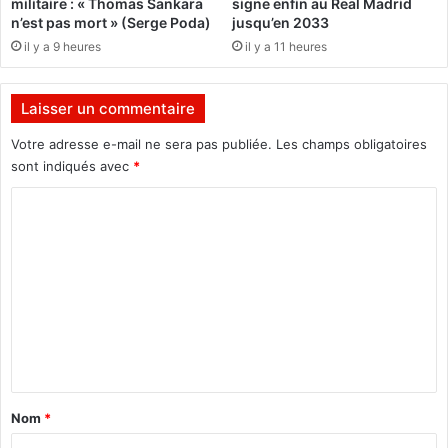
militaire : « Thomas Sankara
signe enfin au Real Madrid
o
n
n’est pas mort » (Serge Poda)
jusqu’en 2033
n
d
il y a 9 heures
il y a 11 heures
n
e
e
"
l
g
Laisser un commentaire
d
a
e
l
Votre adresse e-mail ne sera pas publiée.
Les champs obligatoires
r
è
sont indiqués avec
*
é
r
c
e
C
o
"
o
n
d
c
m
'
i
i
m
l
c
e
i
i
a
2
n
t
0
t
i
2
o
3
a
Nom
*
n
p
i