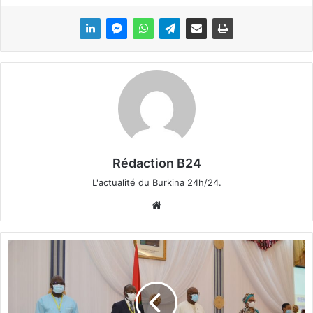
Rédaction B24
L'actualité du Burkina 24h/24.
We
bsi
te
B
u
r
k
i