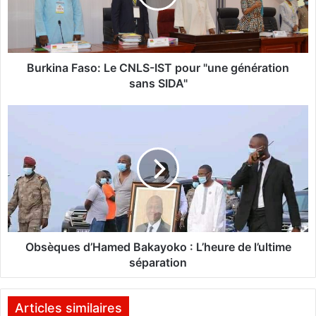
n
a
F
a
Burkina Faso: Le CNLS-IST pour "une génération
s
sans SIDA"
o
:
O
L
b
e
s
C
è
N
q
L
u
S
e
-
s
I
d
S
’
Obsèques d’Hamed Bakayoko : L’heure de l’ultime
T
H
séparation
p
a
o
m
u
e
Articles similaires