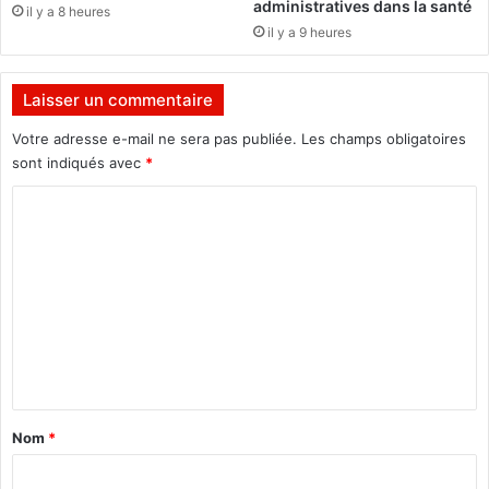
administratives dans la santé
il y a 8 heures
A
l
il y a 9 heures
"
t
i
m
Laisser un commentaire
e
s
Votre adresse e-mail ne sera pas publiée.
Les champs obligatoires
é
sont indiqués avec
*
p
C
a
r
o
a
m
t
i
m
o
e
n
n
t
a
Nom
*
i