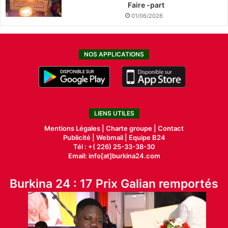
Faire -part
01/06/2026
NOS APPLICATIONS
LIENS UTILES
Mentions Légales |
Charte groupe |
Contact
Publicité
|
Webmail |
Equipe B24
Tél : +( 226) 25-33-38-30
Email: info[at]burkina24.com
Burkina 24 : 17 Prix Galian remportés