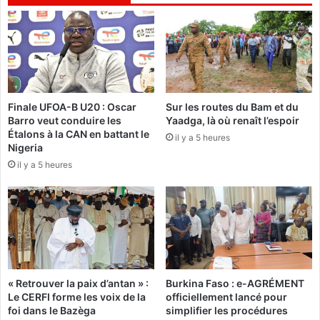
r
d
"
B
u
a
n
k
e
a
g
y
é
o
Finale UFOA-B U20 : Oscar
Sur les routes du Bam et du
n
k
Barro veut conduire les
Yaadga, là où renaît l’espoir
é
o
Étalons à la CAN en battant le
r
il y a 5 heures
:
Nigeria
a
L
il y a 5 heures
t
’
i
h
o
e
n
u
s
r
a
e
n
d
s
e
« Retrouver la paix d’antan » :
Burkina Faso : e-AGRÉMENT
S
l
Le CERFI forme les voix de la
officiellement lancé pour
I
’
foi dans le Bazèga
simplifier les procédures
D
u