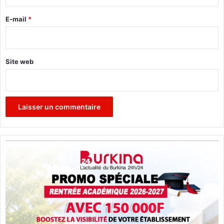
r
e
E-mail
*
*
Site web