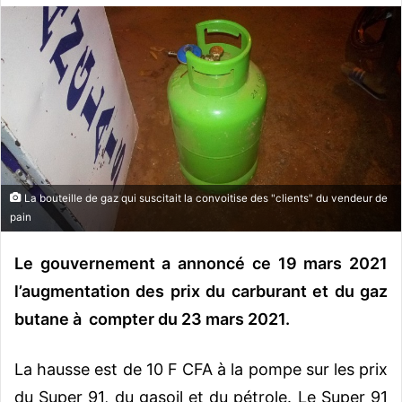
o
y
e
r
u
n
c
o
u
La bouteille de gaz qui suscitait la convoitise des "clients" du vendeur de
r
pain
r
i
Le gouvernement a annoncé ce 19 mars 2021
e
l’augmentation des prix du carburant et du gaz
l
butane à compter du 23 mars 2021.
La hausse est de 10 F CFA à la pompe sur les prix
du Super 91, du gasoil et du pétrole. Le Super 91