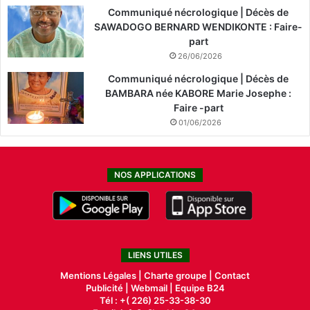
Communiqué nécrologique | Décès de
SAWADOGO BERNARD WENDIKONTE : Faire-
part
26/06/2026
Communiqué nécrologique | Décès de
BAMBARA née KABORE Marie Josephe :
Faire -part
01/06/2026
NOS APPLICATIONS
LIENS UTILES
Mentions Légales |
Charte groupe |
Contact
Publicité
|
Webmail |
Equipe B24
Tél : +( 226) 25-33-38-30