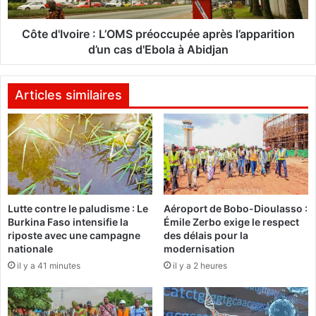
n
v
t
o
i
i
Côte d'Ivoire : L’OMS préoccupée après l’apparition
e
r
d’un cas d'Ebola à Abidjan
l
e
s
:
l
L
Articles similaires
e
’
s
O
a
M
p
S
p
p
e
r
l
é
Lutte contre le paludisme : Le
Aéroport de Bobo-Dioulasso :
s
o
Burkina Faso intensifie la
Émile Zerbo exige le respect
s
c
riposte avec une campagne
des délais pour la
u
c
nationale
modernisation
r
u
il y a 41 minutes
il y a 2 heures
M
p
e
é
s
e
s
a