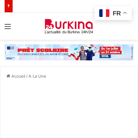
FR
Menu
Accueil
/
A La Une