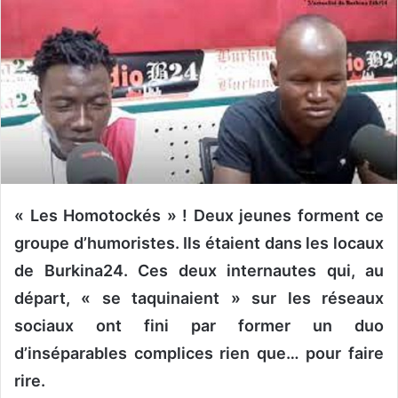
o
y
e
r
u
n
c
o
u
r
« Les Homotockés » ! Deux jeunes forment ce
r
groupe d’humoristes. Ils étaient dans les locaux
i
de Burkina24. Ces deux internautes qui, au
e
l
départ, « se taquinaient » sur les réseaux
sociaux ont fini par former un duo
d’inséparables complices rien que… pour faire
rire.