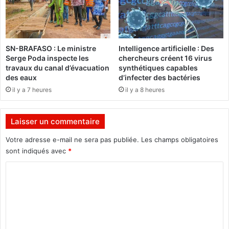
e
p
n
r
g
è
e
s
SN-BRAFASO : Le ministre
Intelligence artificielle : Des
r
l
Serge Poda inspecte les
chercheurs créent 16 virus
’
travaux du canal d’évacuation
synthétiques capables
a
des eaux
d’infecter des bactéries
p
il y a 7 heures
il y a 8 heures
p
a
r
Laisser un commentaire
i
t
Votre adresse e-mail ne sera pas publiée.
Les champs obligatoires
i
sont indiqués avec
*
o
C
n
d
o
’
m
u
n
m
c