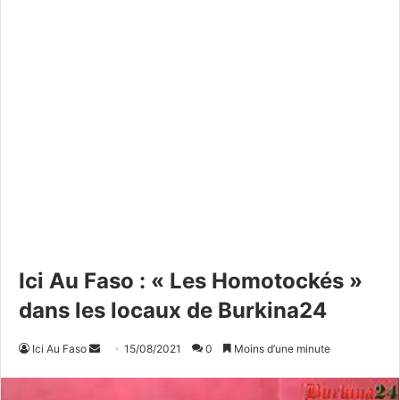
Ici Au Faso : « Les Homotockés »
dans les locaux de Burkina24
Ici Au Faso
E
15/08/2021
0
Moins d’une minute
n
v