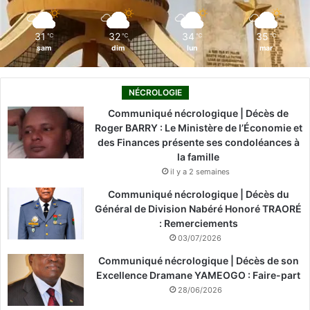
m
31
32
34
35
℃
℃
℃
℃
sam
dim
lun
mar
NÉCROLOGIE
Communiqué nécrologique | Décès de
Roger BARRY : Le Ministère de l’Économie et
des Finances présente ses condoléances à
la famille
il y a 2 semaines
Communiqué nécrologique | Décès du
Général de Division Nabéré Honoré TRAORÉ
: Remerciements
03/07/2026
Communiqué nécrologique | Décès de son
Excellence Dramane YAMEOGO : Faire-part
28/06/2026