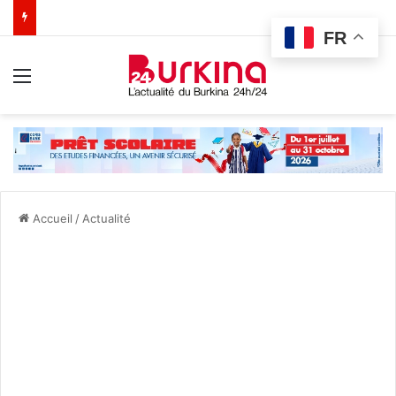
FR
Menu
Accueil
/
Actualité