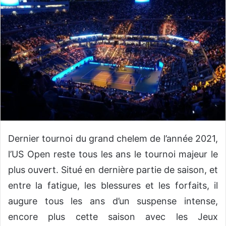
y
e
r
u
n
c
o
u
r
r
i
e
Dernier tournoi du grand chelem de l’année 2021,
l
l’US Open reste tous les ans le tournoi majeur le
plus ouvert. Situé en dernière partie de saison, et
entre la fatigue, les blessures et les forfaits, il
augure tous les ans d’un suspense intense,
encore plus cette saison avec les Jeux