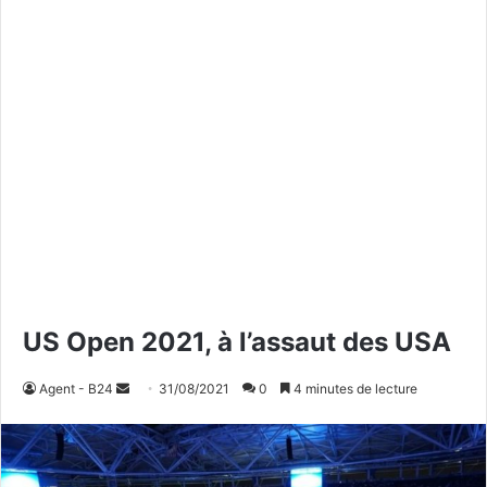
US Open 2021, à l’assaut des USA
Agent - B24
E
31/08/2021
0
4 minutes de lecture
n
v
o