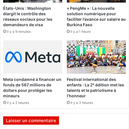
t
s
d
États-Unis : Washington
« PengMe » : La nouvelle
o
élargit le contrôle des
solution numérique pour
e
:
réseaux sociaux pour les
faciliter l’avance sur salaire au
q
T
demandeurs de visa
Burkina Faso
u
S
il y a 9 minutes
il y a 1 heure
a
R
l
a
i
n
f
n
i
o
c
n
a
c
t
e
Meta condamné à financer un
Festival international des
i
l
fonds de 567 millions de
enfants : La 2ᵉ édition met les
o
a
dollars pour protéger les
talents et le patriotisme à
n
f
mineurs
l’honneur
p
o
il y a 2 heures
il y a 3 heures
r
u
o
i
f
l
Laisser un commentaire
e
l
s