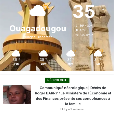
e
k
T
t
T
35
℃
b
e
u
a
o
o
d
b
g
k
Ouagadougou
36º - 30º
40%
o
i
e
r
2.92 km/h
Nuages Dispersés
k
n
a
m
36
35
32
34
℃
℃
℃
℃
ven
sam
dim
lun
NÉCROLOGIE
Communiqué nécrologique | Décès de
Roger BARRY : Le Ministère de l’Économie et
des Finances présente ses condoléances à
la famille
il y a 1 semaine