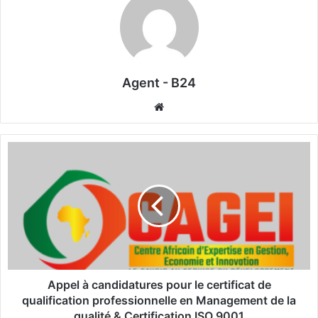
Agent - B24
We
bsi
te
A
p
p
e
l
à
c
a
n
d
Appel à candidatures pour le certificat de
i
qualification professionnelle en Management de la
d
qualité & Certification ISO 9001