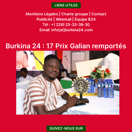
LIENS UTILES
Mentions Légales |
Charte groupe |
Contact
Publicité
|
Webmail |
Equipe B24
Tél : +( 226) 25-33-38-30
Email: info[at]burkina24.com
Burkina 24 : 17 Prix Galian remportés
SUIVEZ-NOUS SUR