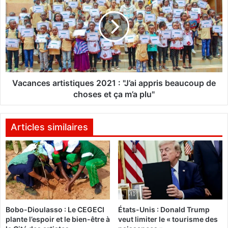
4
c
e
a
p
n
h
c
a
e
s
s
e
a
d
r
Vacances artistiques 2021 : "J’ai appris beaucoup de
e
t
choses et ça m’a plu"
l
i
a
s
c
t
Articles similaires
h
i
i
q
m
u
i
e
o
s
-
2
p
0
Bobo-Dioulasso : Le CEGECI
États-Unis : Donald Trump
r
2
plante l’espoir et le bien-être à
veut limiter le « tourisme des
é
1