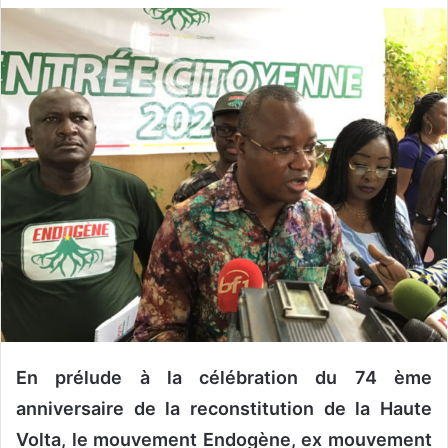
v
o
y
e
r
u
n
c
o
u
r
r
i
e
l
En prélude à la célébration du 74 ème
anniversaire de la reconstitution de la Haute
Volta, le mouvement Endogène, ex mouvement