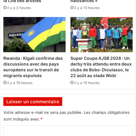
la Cité des artistes
naissances »
v
:
il y a 3 heures
il y a 15 heures
e
"
n
J
t
’
i
a
o
i
n
a
d
p
u
p
Rwanda : Kigali confirme des
Super Coupe AJSB 2026 : Un
p
r
discussions avec des pays
derby très attendu entre deux
a
i
européens sur le transit de
clubs de Bobo-Dioulasso, le
l
s
migrants expulsés
22 août au stade Wobi
u
b
il y a 16 heures
il y a 16 heures
d
e
i
a
s
u
Laisser un commentaire
m
c
e
o
Votre adresse e-mail ne sera pas publiée.
Les champs obligatoires
s
u
sont indiqués avec
*
a
p
i
d
C
s