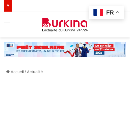
FR
Menu
Accueil
/
Actualité