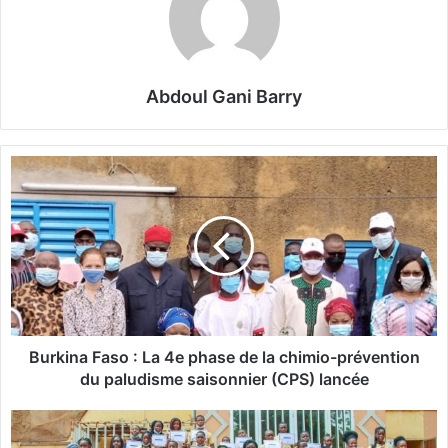
Abdoul Gani Barry
B
u
r
k
i
n
a
F
a
s
Burkina Faso : La 4e phase de la chimio-prévention
o
du paludisme saisonnier (CPS) lancée
:
L
V
a
a