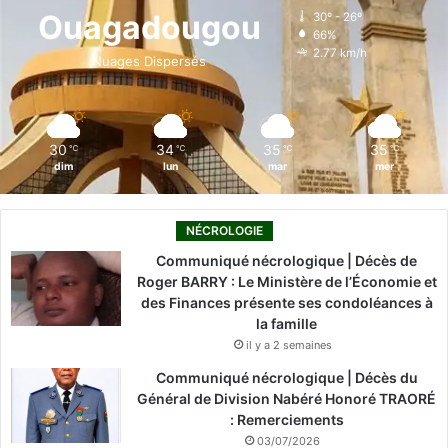
o
d
b
g
k
Ouagadougou
30º - 26º
66%
o
i
e
r
2.77 km/h
Nuages Dispersés
k
n
a
m
30
34
35
35
℃
℃
℃
℃
dim
lun
mar
mer
NÉCROLOGIE
Communiqué nécrologique | Décès de
Roger BARRY : Le Ministère de l’Économie et
des Finances présente ses condoléances à
la famille
il y a 2 semaines
Communiqué nécrologique | Décès du
Général de Division Nabéré Honoré TRAORÉ
: Remerciements
03/07/2026