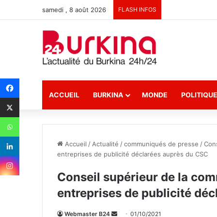
samedi , 8 août 2026
FLASH INFOS
ACCUEIL
BURKINA
MONDE
POLITIQU
Accueil
/
Actualité
/
communiqués de presse
/
Cons
entreprises de publicité déclarées auprès du CSC
Conseil supérieur de la com
entreprises de publicité dé
Webmaster B24
E
01/10/2021