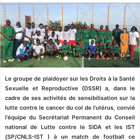
v
o
y
e
r
u
n
c
o
u
Le groupe de plaidoyer sur les Droits à la Santé
r
Sexuelle et Reproductive (DSSR) a, dans le
r
cadre de ses activités de sensibilisation sur la
i
e
lutte contre le cancer du col de l’utérus, convié
l
l’équipe du Secrétariat Permanent du Conseil
national de Lutte contre le SIDA et les IST
(SP/CNLS-IST ) à un match de football ce