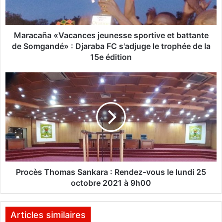
ñ
a
«
V
Maracaña «Vacances jeunesse sportive et battante
a
de Somgandé» : Djaraba FC s'adjuge le trophée de la
c
15e édition
a
n
P
c
r
e
o
s
c
j
è
e
s
u
T
n
h
e
o
s
m
Procès Thomas Sankara : Rendez-vous le lundi 25
s
a
octobre 2021 à 9h00
e
s
s
S
p
a
Articles similaires
o