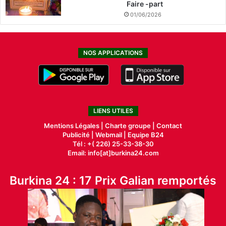
Faire -part
01/06/2026
NOS APPLICATIONS
LIENS UTILES
Mentions Légales |
Charte groupe |
Contact
Publicité
|
Webmail |
Equipe B24
Tél : +( 226) 25-33-38-30
Email: info[at]burkina24.com
Burkina 24 : 17 Prix Galian remportés