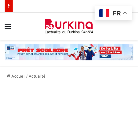
FR
Menu
Accueil
/
Actualité