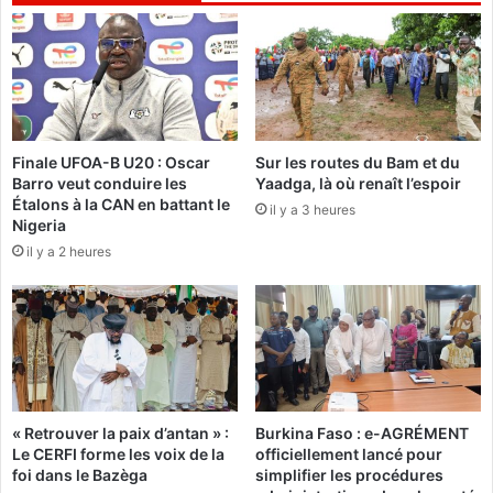
n
r
k
t
a
i
r
v
a
e
e
:
t
Finale UFOA-B U20 : Oscar
Sur les routes du Bam et du
R
Barro veut conduire les
Yaadga, là où renaît l’espoir
b
e
Étalons à la CAN en battant le
a
il y a 3 heures
n
Nigeria
t
d
il y a 2 heures
t
e
a
z
n
-
t
v
e
o
d
u
e
s
S
l
« Retrouver la paix d’antan » :
Burkina Faso : e-AGRÉMENT
o
e
Le CERFI forme les voix de la
officiellement lancé pour
m
l
foi dans le Bazèga
simplifier les procédures
g
u