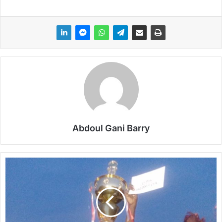
Abdoul Gani Barry
M
a
r
a
c
a