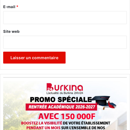
e
e
E-mail
*
d
*
e
m
a
Site web
i
n