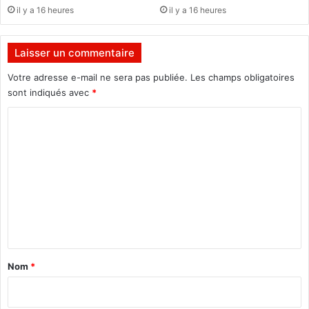
n
u
il y a 16 heures
il y a 16 heures
r
e
é
f
Laisser un commentaire
l
e
Votre adresse e-mail ne sera pas publiée.
Les champs obligatoires
x
sont indiqués avec
*
i
o
C
n
o
p
m
o
u
m
r
e
l
’
n
é
t
c
o
a
Nom
*
l
i
e
r
d