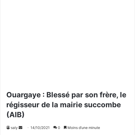
Ouargaye : Blessé par son frère, le
régisseur de la mairie succombe
(AIB)
saly
E
14/10/2021
0
Moins d’une minute
n