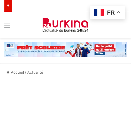
FR
Menu
Accueil
/
Actualité