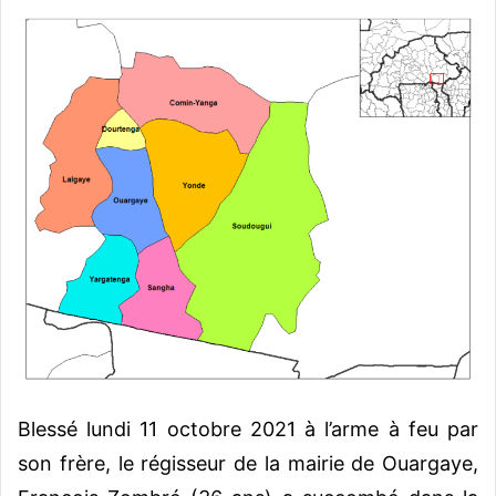
v
o
y
e
r
u
n
c
o
u
r
r
i
e
l
Blessé lundi 11 octobre 2021 à l’arme à feu par
son frère, le régisseur de la mairie de Ouargaye,