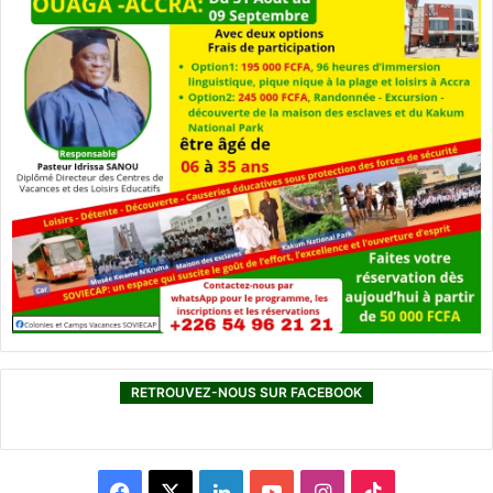
RETROUVEZ-NOUS SUR FACEBOOK
F
X
L
Y
I
T