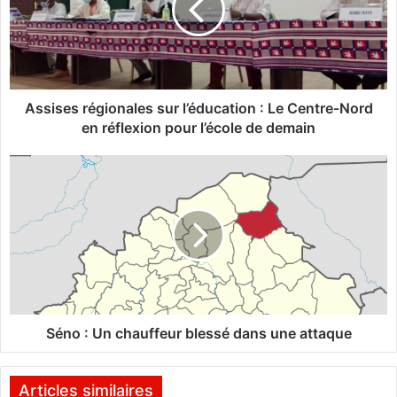
s
e
s
r
é
g
Assises régionales sur l’éducation : Le Centre-Nord
i
en réflexion pour l’école de demain
o
n
S
a
é
l
n
e
o
s
:
s
U
u
n
r
c
l
h
’
a
Séno : Un chauffeur blessé dans une attaque
é
u
d
f
u
f
Articles similaires