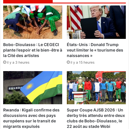
c
e
a
u
t
r
i
b
o
l
n
e
:
s
Bobo-Dioulasso : Le CEGECI
États-Unis : Donald Trump
L
s
plante l’espoir et le bien-être à
veut limiter le « tourisme des
e
é
la Cité des artistes
naissances »
C
d
il y a 3 heures
il y a 15 heures
e
a
n
n
t
s
r
u
e
n
-
e
N
a
o
t
Rwanda : Kigali confirme des
Super Coupe AJSB 2026 : Un
r
t
discussions avec des pays
derby très attendu entre deux
d
a
européens sur le transit de
clubs de Bobo-Dioulasso, le
e
q
migrants expulsés
22 août au stade Wobi