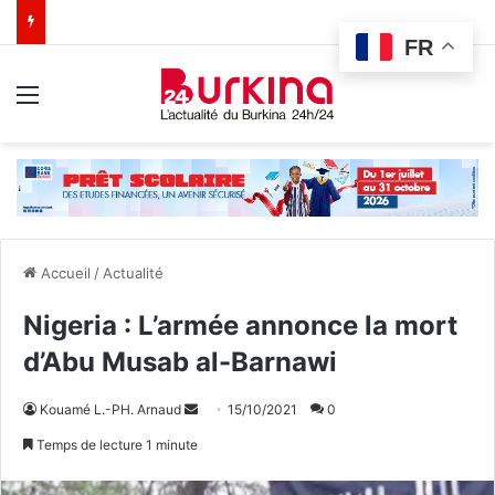
FR
Menu
Accueil
/
Actualité
Nigeria : L’armée annonce la mort
d’Abu Musab al-Barnawi
Kouamé L.-PH. Arnaud
E
15/10/2021
0
n
Temps de lecture 1 minute
v
o