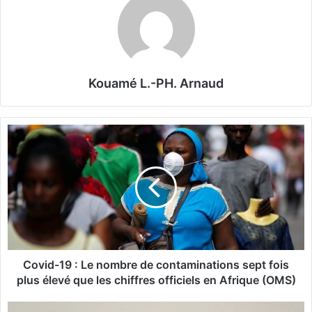
Kouamé L.-PH. Arnaud
C
o
v
i
d
-
1
9
:
L
Covid-19 : Le nombre de contaminations sept fois
e
plus élevé que les chiffres officiels en Afrique (OMS)
n
o
M