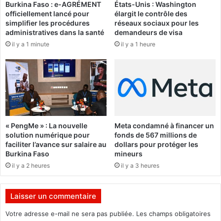
e
Burkina Faso : e-AGRÉMENT
États-Unis : Washington
B
officiellement lancé pour
élargit le contrôle des
p
l
simplifier les procédures
réseaux sociaux pour les
t
a
administratives dans la santé
demandeurs de visa
f
i
il y a 1 minute
il y a 1 heure
o
s
i
e
s
C
p
o
l
m
u
p
s
a
é
o
« PengMe » : La nouvelle
Meta condamné à financer un
l
r
solution numérique pour
fonds de 567 millions de
e
é
faciliter l’avance sur salaire au
dollars pour protéger les
v
a
Burkina Faso
mineurs
é
v
il y a 2 heures
il y a 3 heures
q
a
u
i
e
t
Laisser un commentaire
l
l
e
e
Votre adresse e-mail ne sera pas publiée.
Les champs obligatoires
s