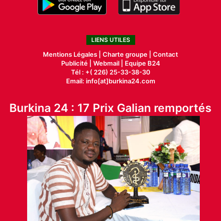
LIENS UTILES
Mentions Légales |
Charte groupe |
Contact
Publicité
|
Webmail |
Equipe B24
Tél : +( 226) 25-33-38-30
Email: info[at]burkina24.com
Burkina 24 : 17 Prix Galian remportés