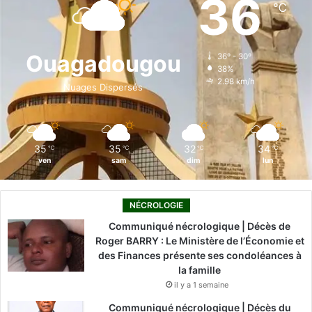
36
℃
b
e
u
a
o
o
d
b
g
k
Ouagadougou
36º - 30º
38%
o
i
e
r
2.98 km/h
Nuages Dispersés
k
n
a
m
35
35
32
34
℃
℃
℃
℃
ven
sam
dim
lun
NÉCROLOGIE
Communiqué nécrologique | Décès de
Roger BARRY : Le Ministère de l’Économie et
des Finances présente ses condoléances à
la famille
il y a 1 semaine
Communiqué nécrologique | Décès du