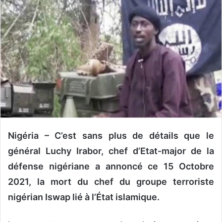
y
e
r
u
n
c
o
u
r
r
i
Nigéria – C’est sans plus de détails que le
e
général Luchy Irabor, chef d’Etat-major de la
l
défense nigériane a annoncé
ce
15 Octobre
2021, la mort du chef du groupe terroriste
nigérian Iswap lié à l’
État islamique.