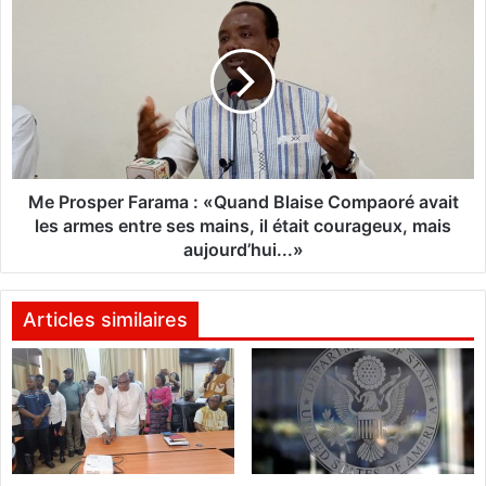
m
e
b
P
r
r
e
o
d
s
e
p
c
e
o
r
n
F
Me Prosper Farama : «Quand Blaise Compaoré avait
t
a
les armes entre ses mains, il était courageux, mais
a
r
aujourd’hui...»
m
a
i
m
n
a
Articles similaires
a
:
t
«
i
Q
o
u
n
a
s
n
s
d