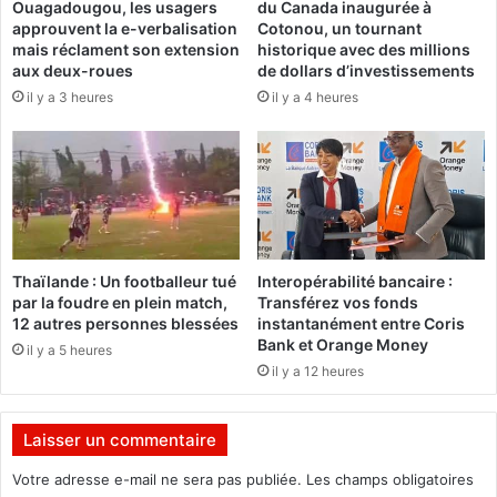
Ouagadougou, les usagers
du Canada inaugurée à
u
r
approuvent la e-verbalisation
Cotonou, un tournant
s
t
mais réclament son extension
historique avec des millions
o
i
aux deux-roues
de dollars d’investissements
u
f
il y a 3 heures
il y a 4 heures
t
s
i
d
e
e
n
l
d
’
u
a
B
n
u
n
Thaïlande : Un footballeur tué
Interopérabilité bancaire :
r
é
par la foudre en plein match,
Transférez vos fonds
k
e
12 autres personnes blessées
instantanément entre Coris
i
2
Bank et Orange Money
il y a 5 heures
n
0
il y a 12 heures
a
2
F
1
a
!
Laisser un commentaire
s
o
Votre adresse e-mail ne sera pas publiée.
Les champs obligatoires