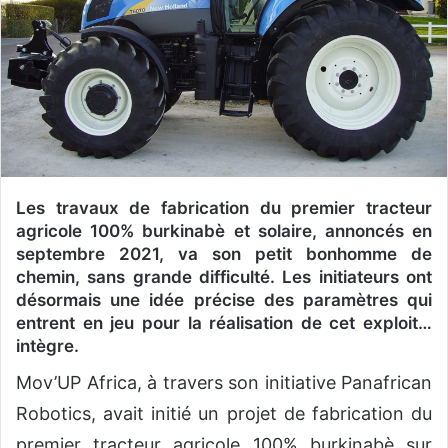
o
u
r
r
i
e
l
Les travaux de fabrication du premier tracteur
agricole 100% burkinabè et solaire,
annoncés en
septembre 2021, va son petit bonhomme de
chemin, sans grande difficulté
. Les initiateurs ont
désormais une idée précise des paramètres qui
entrent en jeu pour la réalisation de cet exploit…
intègre.
Mov’UP Africa, à travers son initiative Panafrican
Robotics, avait initié un projet de fabrication du
premier tracteur agricole 100% burkinabè sur