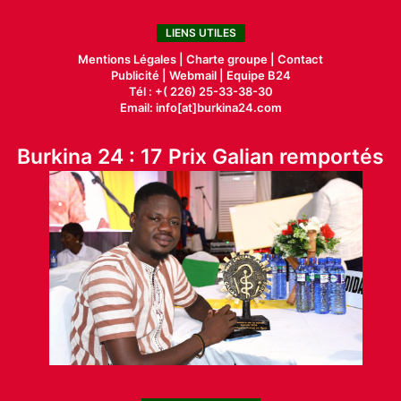
LIENS UTILES
Mentions Légales |
Charte groupe |
Contact
Publicité
|
Webmail |
Equipe B24
Tél : +( 226) 25-33-38-30
Email: info[at]burkina24.com
Burkina 24 : 17 Prix Galian remportés