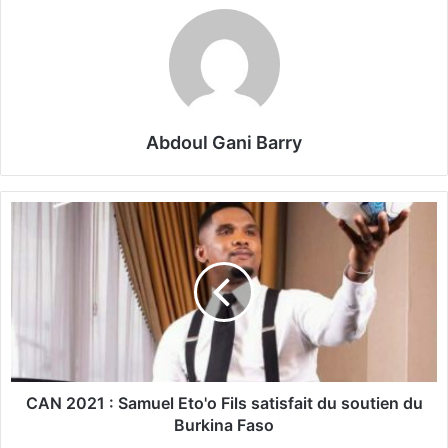
Abdoul Gani Barry
C
A
N
2
0
2
1
:
S
a
CAN 2021 : Samuel Eto'o Fils satisfait du soutien du
m
Burkina Faso
u