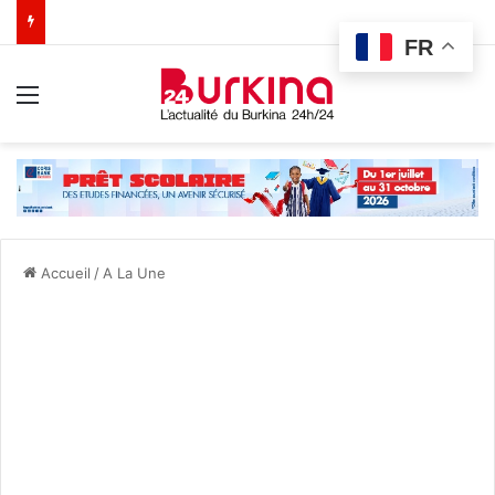
FR
Menu
Accueil
/
A La Une