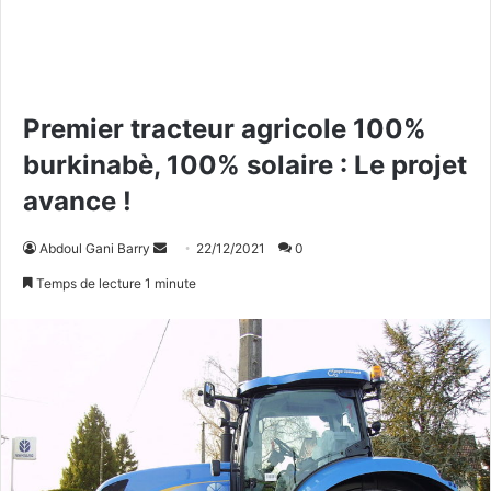
Premier tracteur agricole 100%
burkinabè, 100% solaire : Le projet
avance !
Abdoul Gani Barry
E
22/12/2021
0
n
Temps de lecture 1 minute
v
o
y
e
r
u
n
c