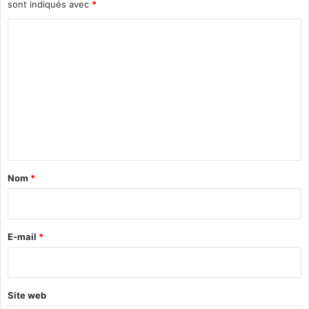
sont indiqués avec
*
C
o
m
m
e
n
t
a
Nom
*
i
r
e
E-mail
*
*
Site web