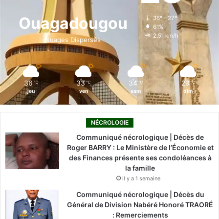
o
d
b
g
k
Ouagadougou
36º - 27º
61%
o
i
e
r
2.51 km/h
Nuages Dispersés
k
n
a
m
36
33
34
29
℃
℃
℃
℃
jeu
ven
sam
dim
NÉCROLOGIE
Communiqué nécrologique | Décès de
Roger BARRY : Le Ministère de l’Économie et
des Finances présente ses condoléances à
la famille
il y a 1 semaine
Communiqué nécrologique | Décès du
Général de Division Nabéré Honoré TRAORÉ
: Remerciements