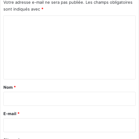
f
Votre adresse e-mail ne sera pas publiée.
Les champs obligatoires
i
sont indiqués avec
*
t
C
e
l
o
e
m
s
i
m
l
e
e
n
n
c
t
e
a
Nom
*
?
i
r
»
e
E-mail
*
(
*
A
b
d