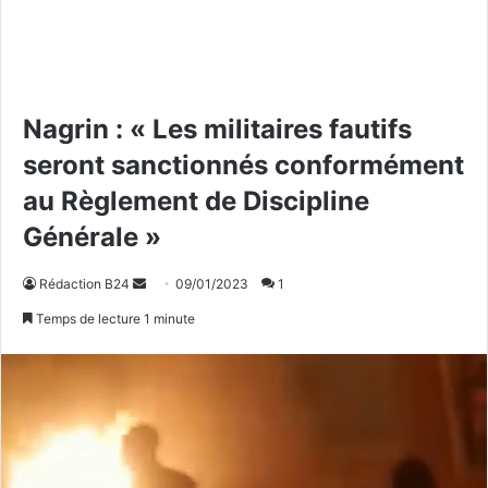
Nagrin : « Les militaires fautifs
seront sanctionnés conformément
au Règlement de Discipline
Générale »
Rédaction B24
E
09/01/2023
1
n
Temps de lecture 1 minute
v
o
y
e
r
u