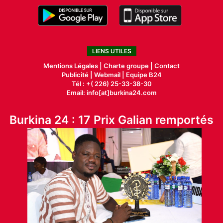
LIENS UTILES
Mentions Légales |
Charte groupe |
Contact
Publicité
|
Webmail |
Equipe B24
Tél : +( 226) 25-33-38-30
Email: info[at]burkina24.com
Burkina 24 : 17 Prix Galian remportés