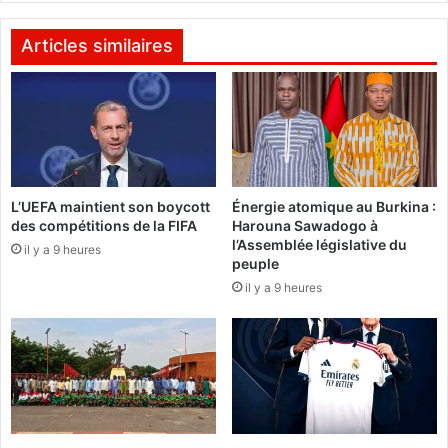
o
e
n
r
Articles similaires
s
c
d
i
e
a
f
l
r
i
a
s
n
a
c
L’UEFA maintient son boycott
Énergie atomique au Burkina :
t
des compétitions de la FIFA
Harouna Sawadogo à
s
i
l’Assemblée législative du
C
o
il y a 9 heures
peuple
F
n
il y a 9 heures
A
d
à
u
l
f
a
e
T
r
é
à
l
b
é
é