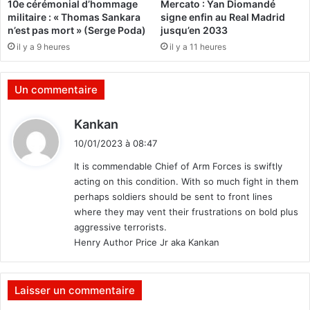
10e cérémonial d’hommage
Mercato : Yan Diomandé
v
t
militaire : « Thomas Sankara
signe enfin au Real Madrid
i
o
n’est pas mort » (Serge Poda)
jusqu’en 2033
s
n
il y a 9 heures
il y a 11 heures
i
a
o
u
n
B
Un commentaire
A
u
l
r
d
Kankan
H
k
i
o
i
10/01/2023 à 08:47
u
t
n
It is commendable Chief of Arm Forces is swiftly
d
a
a
acting on this condition. With so much fight in them
:
perhaps soldiers should be sent to front lines
:
À
where they may vent their frustrations on bold plus
q
aggressive terrorists.
u
Henry Author Price Jr aka Kankan
i
p
r
Laisser un commentaire
o