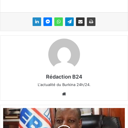
Rédaction B24
L'actualité du Burkina 24h/24.
We
bsi
te
E
B
O