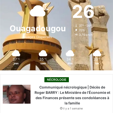
e
k
T
t
T
26
℃
b
e
u
a
o
o
d
b
g
k
Ouagadougou
37º - 26º
70%
o
i
e
r
3.79 km/h
Nuages Dispersés
k
n
a
m
37
35
34
33
℃
℃
℃
℃
ven
sam
dim
lun
NÉCROLOGIE
Communiqué nécrologique | Décès de
Roger BARRY : Le Ministère de l’Économie et
des Finances présente ses condoléances à
la famille
il y a 1 semaine