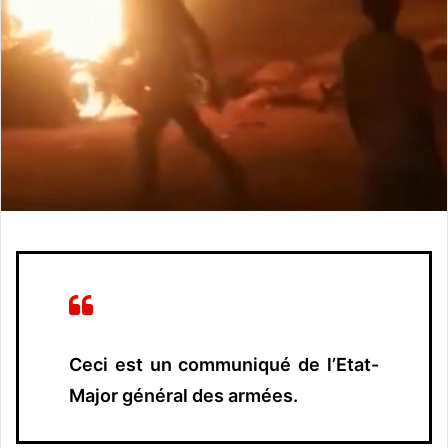
n
c
o
u
r
r
i
e
l
Ceci est un communiqué de l’Etat-
Major général des armées.