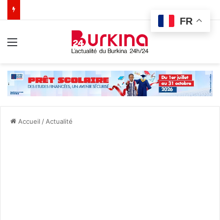
FR
Menu
Accueil
/
Actualité