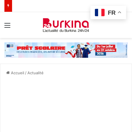
FR
Menu
Accueil
/
Actualité