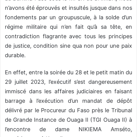
n’avons été éprouvés et insulté
s
jusque dans nos
fondements par un groupuscule, à la solde
d
’
u
n
régime militaire
qui n’en fait qu’à sa tête
,
en
contradiction
flagrante
avec tous les
principes
de justice
,
condition
sine qua non
pour une paix
durable
.
En effet,
entre la soirée du
28
et le
petit matin du
29
juillet 2023,
l’exécutif s’est dangereusement
immi
sc
é dans les affaires judiciaires en faisant
barrage à l’exécution d’un mandat de dépôt
délivré par le Procureur du Faso
près le
T
ribunal
de Grande Instance de Ouaga
II
(
TGI Ouaga II
) à
l’encontre de dame
NIKIEMA
Amséto
,