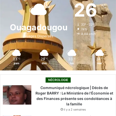
e
k
T
t
T
26
℃
b
e
u
a
o
o
d
b
g
k
Ouagadougou
33º - 22º
74%
o
i
e
r
4.44 km/h
Nuages Dispersés
k
n
a
m
33
29
33
34
℃
℃
℃
℃
sam
dim
lun
mar
NÉCROLOGIE
Communiqué nécrologique | Décès de
Roger BARRY : Le Ministère de l’Économie et
des Finances présente ses condoléances à
la famille
il y a 2 semaines