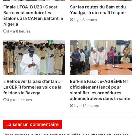
n
g
Finale UFOA-B U20 : Oscar
Sur les routes du Bam et du
d
r
Barro veut conduire les
Yaadga, là où renaît l’espoir
e
a
Étalons à la CAN en battant le
s
il y a 8 heures
t
Nigeria
F
i
il y a 8 heures
r
o
a
n
n
ç
»
a
i
:
s
D
e
e
« Retrouver la paix d’antan » :
Burkina Faso : e-AGRÉMENT
t
j
Le CERFI forme les voix de la
officiellement lancé pour
d
e
foi dans le Bazèga
simplifier les procédures
e
u
administratives dans la santé
il y a 11 heures
s
n
il y a 12 heures
E
e
u
s
r
B
Laisser un commentaire
o
u
p
r
Votre adresse e-mail ne sera pas publiée.
Les champs obligatoires