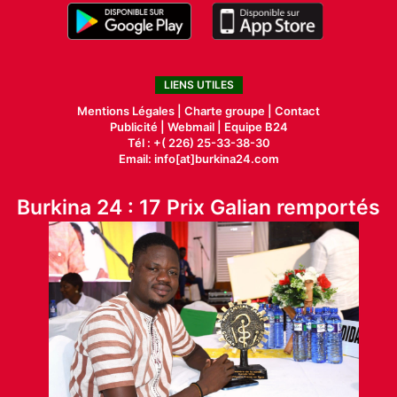
LIENS UTILES
Mentions Légales |
Charte groupe |
Contact
Publicité
|
Webmail |
Equipe B24
Tél : +( 226) 25-33-38-30
Email: info[at]burkina24.com
Burkina 24 : 17 Prix Galian remportés