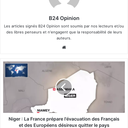
B24 Opinion
Les articles signés B24 Opinion sont soumis par nos lecteurs et/ou
des libres penseurs et n'engagent que la responsabilité de leurs
auteurs.
We
bsi
te
N
i
g
e
r
:
L
a
F
r
Niger : La France prépare l'évacuation des Français
a
et des Européens désireux quitter le pays