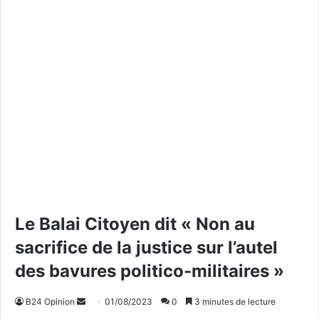
Le Balai Citoyen dit « Non au
sacrifice de la justice sur l’autel
des bavures politico-militaires »
B24 Opinion
E
01/08/2023
0
3 minutes de lecture
n