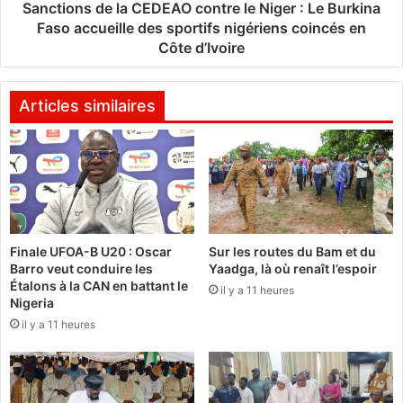
q
d
Sanctions de la CEDEAO contre le Niger : Le Burkina
u
e
Faso accueille des sportifs nigériens coincés en
y
l
Côte d’Ivoire
M
a
e
C
d
E
Articles similaires
a
D
r
E
e
A
v
O
i
c
e
o
n
n
t
Finale UFOA-B U20 : Oscar
Sur les routes du Bam et du
t
Barro veut conduire les
Yaadga, là où renaît l’espoir
a
r
Étalons à la CAN en battant le
v
e
il y a 11 heures
Nigeria
e
l
il y a 11 heures
c
e
s
N
o
i
n
g
5
e