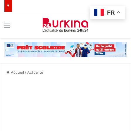
FR
Menu
Accueil
/
Actualité