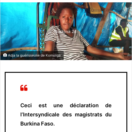
v
o
y
e
r
u
n
Adja la guérisseuse de Komsilga
c
o
u
r
r
i
e
Ceci est une déclaration de
l
l’Intersyndicale des magistrats du
Burkina Faso.