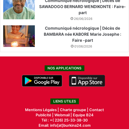
Communiqué nécrologique | Décès de
SAWADOGO BERNARD WENDIKONTE : Faire-
part
26/06/2026
Communiqué nécrologique | Décès de
BAMBARA née KABORE Marie Josephe :
Faire -part
01/06/2026
NOS APPLICATIONS
LIENS UTILES
Mentions Légales |
Charte groupe |
Contact
Publicité
|
Webmail |
Equipe B24
Tél : +( 226) 25-33-38-30
Email: info[at]burkina24.com