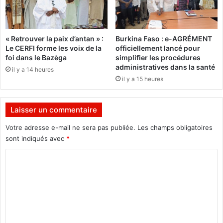
e
r
a
l
:
« Retrouver la paix d’antan » :
Burkina Faso : e-AGRÉMENT
b
L
Le CERFI forme les voix de la
officiellement lancé pour
u
e
foi dans le Bazèga
simplifier les procédures
m
B
administratives dans la santé
il y a 14 heures
u
il y a 15 heures
r
k
i
Laisser un commentaire
n
a
Votre adresse e-mail ne sera pas publiée.
Les champs obligatoires
F
sont indiqués avec
*
a
C
s
o
o
a
m
c
c
m
u
e
e