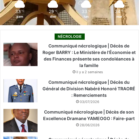
m
33
29
33
34
℃
℃
℃
℃
sam
dim
lun
mar
NÉCROLOGIE
Communiqué nécrologique | Décès de
Roger BARRY : Le Ministère de l’Économie et
des Finances présente ses condoléances à
la famille
il y a 2 semaines
Communiqué nécrologique | Décès du
Général de Division Nabéré Honoré TRAORÉ
: Remerciements
03/07/2026
Communiqué nécrologique | Décès de son
Excellence Dramane YAMEOGO : Faire-part
28/06/2026