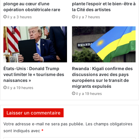
plonge au cœur d’une
plante l’espoir et le bien-être à
k
u
opération obstétricale rare
la Cité des artistes
i
y
il y a 3 heures
il y a 7 heures
n
M
a
e
F
d
a
a
s
r
o
e
j
v
u
i
États-Unis : Donald Trump
Rwanda : Kigali confirme des
s
e
veut limiter le « tourisme des
discussions avec des pays
q
n
naissances »
européens sur le transit de
u
t
migrants expulsés
il y a 19 heures
’
a
il y a 19 heures
a
v
u
e
1
c
Laisser un commentaire
1
s
a
o
Votre adresse e-mail ne sera pas publiée.
Les champs obligatoires
o
n
sont indiqués avec
*
û
5