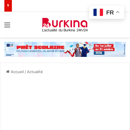
FR
Menu
Accueil
/
Actualité