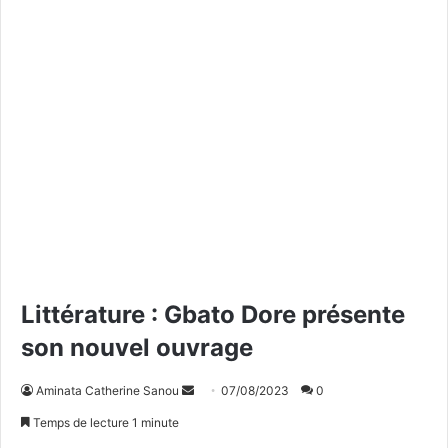
Littérature : Gbato Dore présente
son nouvel ouvrage
Aminata Catherine Sanou
E
07/08/2023
0
n
Temps de lecture 1 minute
v