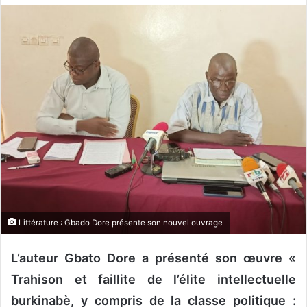
o
y
e
r
u
n
c
o
u
r
r
i
e
Littérature : Gbado Dore présente son nouvel ouvrage
l
L’auteur Gbato Dore a présenté son œuvre «
Trahison et faillite de l’élite intellectuelle
burkinabè, y compris de la classe politique :