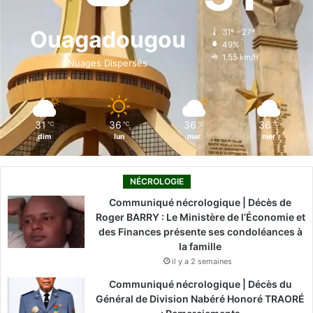
o
d
b
g
k
Ouagadougou
31º - 27º
49%
o
i
e
r
1.55 km/h
Nuages Dispersés
k
n
a
m
31
36
36
36
℃
℃
℃
℃
dim
lun
mar
mer
NÉCROLOGIE
Communiqué nécrologique | Décès de
Roger BARRY : Le Ministère de l’Économie et
des Finances présente ses condoléances à
la famille
il y a 2 semaines
Communiqué nécrologique | Décès du
Général de Division Nabéré Honoré TRAORÉ