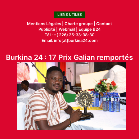
LIENS UTILES
Mentions Légales |
Charte groupe |
Contact
Publicité
|
Webmail |
Equipe B24
Tél : +( 226) 25-33-38-30
Email: info[at]burkina24.com
Burkina 24 : 17 Prix Galian remportés