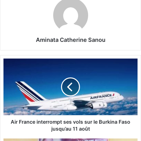
Aminata Catherine Sanou
A
i
r
F
r
a
n
c
e
i
Air France interrompt ses vols sur le Burkina Faso
n
jusqu’au 11 août
t
e