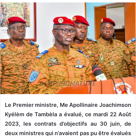
v
o
y
e
r
u
n
c
o
u
r
r
i
e
Le Premier ministre, Me Apollinaire Joachimson
l
Kyélèm de Tambèla a évalué, ce mardi 22 Août
2023, les contrats d’objectifs au 30 juin, de
deux ministres qui n’avaient pas pu être évalués