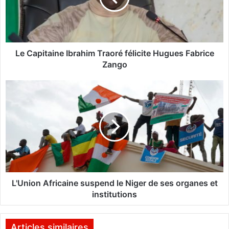
i
t
a
i
n
Le Capitaine Ibrahim Traoré félicite Hugues Fabrice
e
Zango
I
b
L
r
'
a
U
h
n
i
i
m
o
T
n
r
A
a
f
o
r
L'Union Africaine suspend le Niger de ses organes et
r
i
institutions
é
c
f
a
é
i
Articles similaires