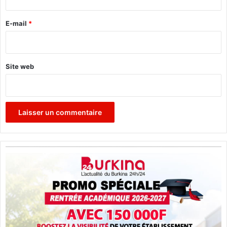
r
e
E-mail
*
*
Site web