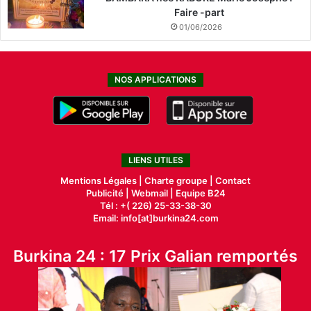
Faire -part
01/06/2026
NOS APPLICATIONS
LIENS UTILES
Mentions Légales |
Charte groupe |
Contact
Publicité
|
Webmail |
Equipe B24
Tél : +( 226) 25-33-38-30
Email: info[at]burkina24.com
Burkina 24 : 17 Prix Galian remportés