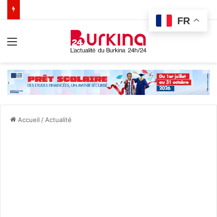
FR
Menu
Accueil
/
Actualité