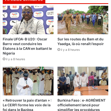
l
n
i
e
c
s
i
u
t
s
e
p
H
e
Finale UFOA-B U20 : Oscar
Sur les routes du Bam et du
u
n
Barro veut conduire les
Yaadga, là où renaît l’espoir
g
d
Étalons à la CAN en battant le
u
il y a 8 heures
l
Nigeria
e
e
il y a 8 heures
s
N
F
i
a
g
b
e
r
r
i
d
c
e
e
s
« Retrouver la paix d’antan » :
Burkina Faso : e-AGRÉMENT
Z
e
Le CERFI forme les voix de la
officiellement lancé pour
a
s
foi dans le Bazèga
simplifier les procédures