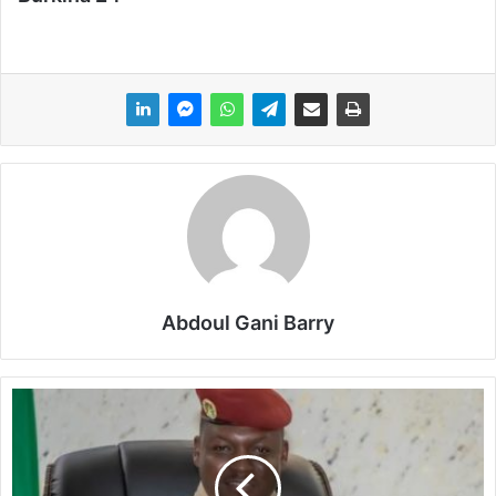
Abdoul Gani Barry
L
e
C
a
p