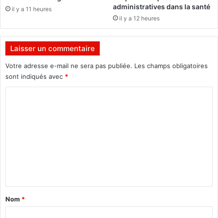
n
o
administratives dans la santé
il y a 11 heures
g
r
il y a 12 heures
o
g
a
n
Laisser un commentaire
e
s
Votre adresse e-mail ne sera pas publiée.
Les champs obligatoires
e
sont indiqués avec
*
t
C
i
n
o
s
m
t
i
m
t
e
u
t
n
i
t
o
a
n
Nom
*
s
i