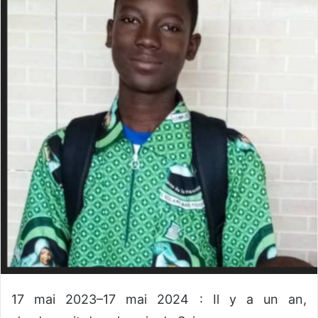
y
e
r
u
n
c
o
u
r
r
i
e
l
17 mai 2023–17 mai 2024 : Il y a un an,