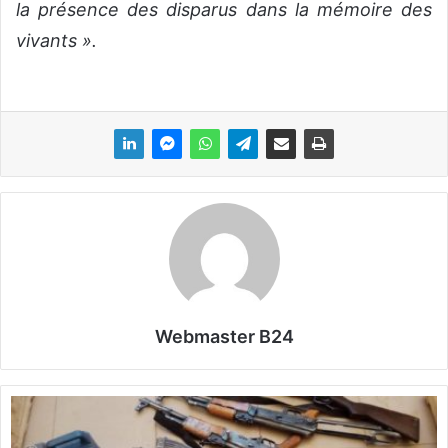
la présence des disparus dans la mémoire des
vivants ».
Webmaster B24
B
u
r