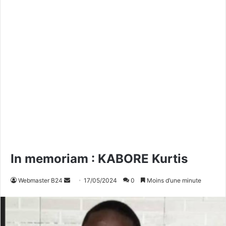
In memoriam : KABORE Kurtis
Webmaster B24
E
17/05/2024
0
Moins d’une minute
n
v
o