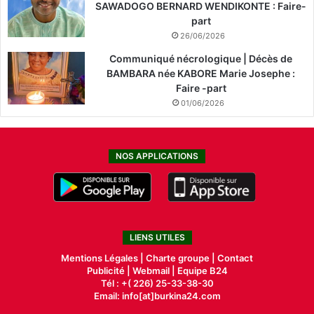
SAWADOGO BERNARD WENDIKONTE : Faire-
part
26/06/2026
Communiqué nécrologique | Décès de
BAMBARA née KABORE Marie Josephe :
Faire -part
01/06/2026
NOS APPLICATIONS
LIENS UTILES
Mentions Légales |
Charte groupe |
Contact
Publicité
|
Webmail |
Equipe B24
Tél : +( 226) 25-33-38-30
Email: info[at]burkina24.com