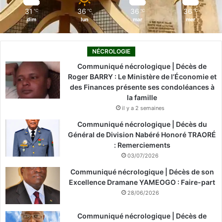
m
31
36
36
36
℃
℃
℃
℃
dim
lun
mar
mer
NÉCROLOGIE
Communiqué nécrologique | Décès de
Roger BARRY : Le Ministère de l’Économie et
des Finances présente ses condoléances à
la famille
il y a 2 semaines
Communiqué nécrologique | Décès du
Général de Division Nabéré Honoré TRAORÉ
: Remerciements
03/07/2026
Communiqué nécrologique | Décès de son
Excellence Dramane YAMEOGO : Faire-part
28/06/2026
Communiqué nécrologique | Décès de