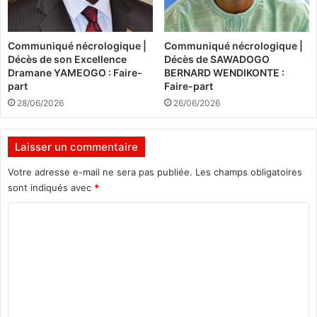
i
m
s
e
t
n
Communiqué nécrologique |
Communiqué nécrologique |
i
t
Décès de son Excellence
Décès de SAWADOGO
q
d
Dramane YAMEOGO : Faire-
BERNARD WENDIKONTE :
u
’
part
Faire-part
e
e
28/06/2026
26/06/2026
e
n
t
s
d
e
Laisser un commentaire
u
i
b
g
Votre adresse e-mail ne sera pas publiée.
Les champs obligatoires
é
n
sont indiqués avec
*
t
e
a
C
m
i
e
o
l
n
m
r
t
é
d
m
c
a
e
u
n
p