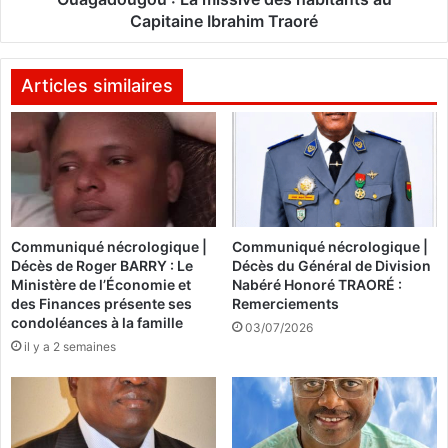
e
t
Capitaine Ibrahim Traoré
s
r
n
u
e
c
Articles similaires
u
t
t
i
r
o
a
n
l
d
i
’
s
u
é
Communiqué nécrologique |
Communiqué nécrologique |
n
Décès de Roger BARRY : Le
Décès du Général de Division
s
é
Ministère de l’Économie et
Nabéré Honoré TRAORÉ :
,
t
des Finances présente ses
Remerciements
d
a
condoléances à la famille
03/07/2026
e
b
il y a 2 semaines
l
l
a
i
l
s
o
s
g
e