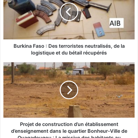
k
i
n
a
F
a
s
Burkina Faso : Des terroristes neutralisés, de la
o
logistique et du bétail récupérés
:
D
P
e
r
s
o
t
j
e
e
r
t
r
d
o
e
r
c
i
o
Projet de construction d’un établissement
s
n
d’enseignement dans le quartier Bonheur-Ville de
t
s
Ouagadougou : La missive des habitants au