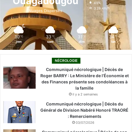
Ouagadougou
49%
o
i
e
r
3.26 km/h
Nuages Dispersés
k
n
a
m
30
33
31
34
℃
℃
℃
℃
ven
sam
dim
lun
NÉCROLOGIE
Communiqué nécrologique | Décès de
Roger BARRY : Le Ministère de l’Économie et
des Finances présente ses condoléances à
la famille
il y a 2 semaines
Communiqué nécrologique | Décès du
Général de Division Nabéré Honoré TRAORÉ
: Remerciements
03/07/2026