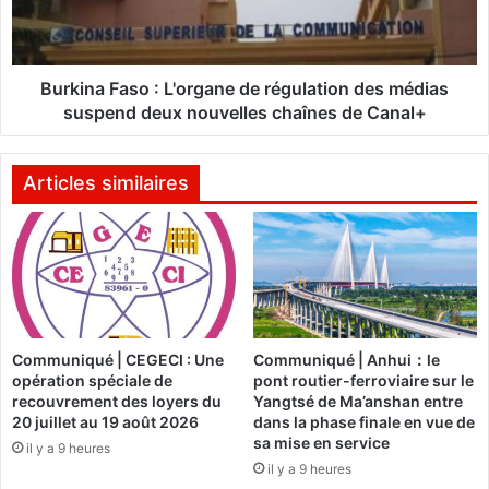
s
a
o
F
:
a
D
s
Burkina Faso : L'organe de régulation des médias
e
o
suspend deux nouvelles chaînes de Canal+
u
:
x
L
a
'
Articles similaires
n
o
s
r
a
g
p
a
r
n
è
e
s
d
Communiqué | CEGECI : Une
Communiqué | Anhui：le
s
e
opération spéciale de
pont routier-ferroviaire sur le
a
r
recouvrement des loyers du
Yangtsé de Ma’anshan entre
d
é
20 juillet au 19 août 2026
dans la phase finale en vue de
é
g
sa mise en service
il y a 9 heures
m
u
il y a 9 heures
i
l