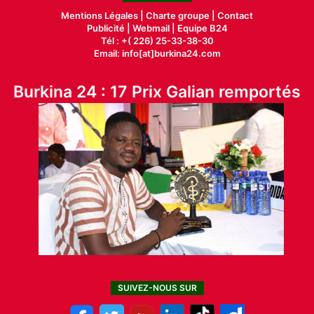
Mentions Légales |
Charte groupe |
Contact
Publicité
|
Webmail |
Equipe B24
Tél : +( 226) 25-33-38-30
Email: info[at]burkina24.com
Burkina 24 : 17 Prix Galian remportés
SUIVEZ-NOUS SUR