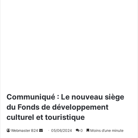
Communiqué : Le nouveau siège
du Fonds de développement
culturel et touristique
Webmaster B24
E
05/06/2024
0
Moins d’une minute
n