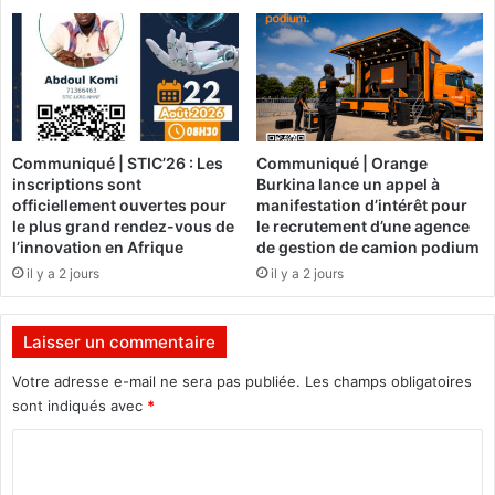
s
a
s
t
i
i
o
o
n
n
,
d
B
e
Communiqué | STIC’26 : Les
Communiqué | Orange
a
s
inscriptions sont
Burkina lance un appel à
n
m
officiellement ouvertes pour
manifestation d’intérêt pour
c
é
le plus grand rendez-vous de
le recrutement d’une agence
é
d
l’innovation en Afrique
de gestion de camion podium
s
i
il y a 2 jours
il y a 2 jours
i
a
g
s
n
s
Laisser un commentaire
e
u
s
Votre adresse e-mail ne sera pas publiée.
Les champs obligatoires
s
o
p
sont indiqués avec
*
n
e
C
r
n
e
d
o