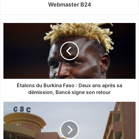
Webmaster B24
É
t
a
l
o
n
s
d
u
B
Étalons du Burkina Faso : Deux ans après sa
u
démission, Bancé signe son retour
r
k
B
i
u
n
r
a
k
F
i
a
n