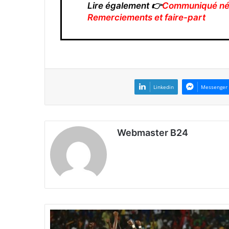
Lire également 👉
Communiqué néc
Remerciements et faire-part
Linkedin
Messenger
Webmaster B24
Q
u