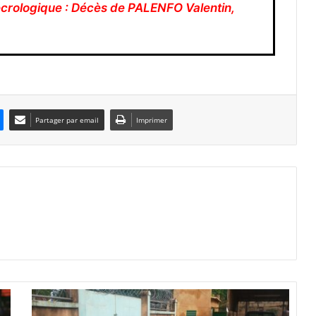
rologique : Décès de PALENFO Valentin,
Partager par email
Imprimer
L
u