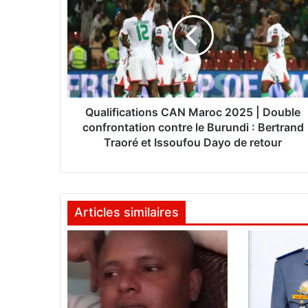
a
l
i
f
i
c
a
t
Qualifications CAN Maroc 2025 | Double
i
confrontation contre le Burundi : Bertrand
o
Traoré et Issoufou Dayo de retour
n
s
C
A
Articles similaires
N
M
a
r
o
c
2