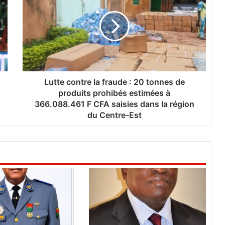
t
t
e
c
o
n
t
r
Lutte contre la fraude : 20 tonnes de
e
produits prohibés estimées à
l
366.088.461 F CFA saisies dans la région
a
du Centre-Est
f
r
a
u
d
e
:
2
0
t