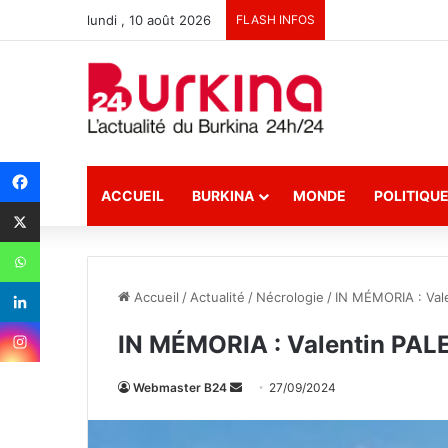
lundi , 10 août 2026
FLASH INFOS
ACCUEIL
BURKINA
MONDE
POLITIQU
Accueil
/
Actualité
/
Nécrologie
/
IN MÉMORIA : Val
IN MÉMORIA : Valentin PA
Webmaster B24
E
27/09/2024
n
v