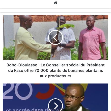
We
bsi
te
B
o
b
o
-
D
i
o
u
l
Bobo-Dioulasso : Le Conseiller spécial du Président
a
du Faso offre 70 000 plants de bananes plantains
s
aux producteurs
s
o
P
:
l
L
a
e
n
C
«