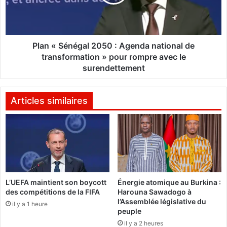
o
S
n
é
s
n
e
é
i
g
Plan « Sénégal 2050 : Agenda national de
l
a
transformation » pour rompre avec le
l
l
surendettement
e
2
r
0
s
5
Articles similaires
p
0
é
:
c
A
i
g
a
e
l
n
d
d
u
L’UEFA maintient son boycott
Énergie atomique au Burkina :
a
des compétitions de la FIFA
Harouna Sawadogo à
P
n
l’Assemblée législative du
r
a
il y a 1 heure
peuple
é
t
il y a 2 heures
s
i