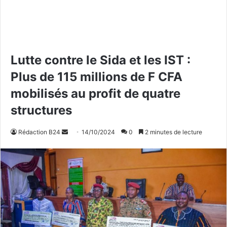
Lutte contre le Sida et les IST :
Plus de 115 millions de F CFA
mobilisés au profit de quatre
structures
Rédaction B24
E
14/10/2024
0
2 minutes de lecture
n
v
o
y
e
r
u