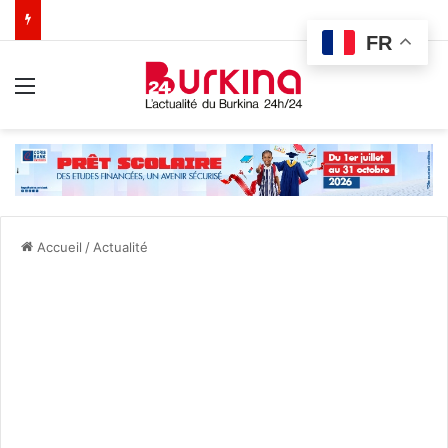
FR
Menu
Accueil
/
Actualité