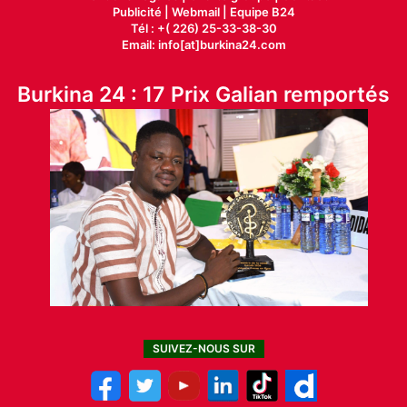
Publicité
|
Webmail |
Equipe B24
Tél : +( 226) 25-33-38-30
Email: info[at]burkina24.com
Burkina 24 : 17 Prix Galian remportés
SUIVEZ-NOUS SUR