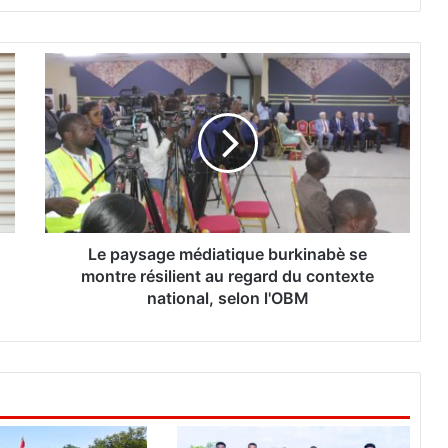
L
e
p
a
y
s
a
g
e
m
Le paysage médiatique burkinabè se
é
montre résilient au regard du contexte
d
national, selon l'OBM
i
a
t
i
q
u
e