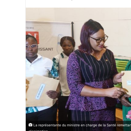
n
v
o
y
e
r
u
n
c
o
u
r
r
i
e
l
La représentante du ministre en charge de la Santé remetta