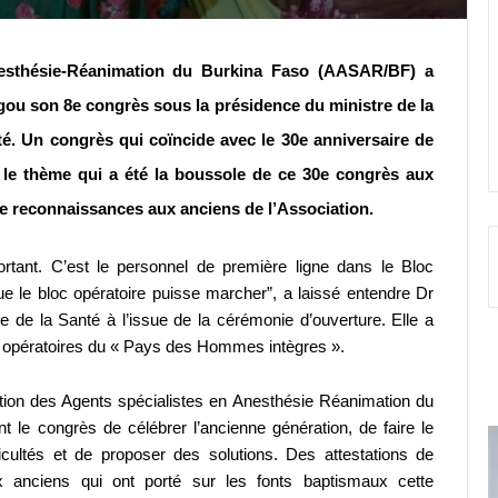
esthésie-Réanimation du Burkina Faso (AASAR/BF) a
gou son 8e congrès sous la présidence du ministre de la
é. Un congrès qui coïncide avec le 30e anniversaire de
t le thème qui a été la boussole de ce 30e congrès aux
de reconnaissances aux anciens de l’Association.
ortant. C’est le personnel de première ligne dans le Bloc
 que le bloc opératoire puisse marcher”, a laissé entendre Dr
re de la Santé à l’issue de la cérémonie d’ouverture. Elle a
cs opératoires du « Pays des Hommes intègres ».
tion des Agents spécialistes en Anesthésie Réanimation du
 le congrès de célébrer l’ancienne génération, de faire le
fficultés et de proposer des solutions. Des attestations de
x anciens qui ont porté sur les fonts baptismaux cette