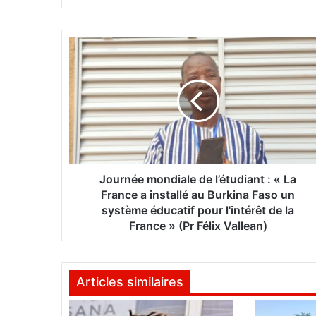
J
o
u
r
n
é
e
m
o
n
Journée mondiale de l’étudiant : « La
d
France a installé au Burkina Faso un
i
système éducatif pour l'intérêt de la
a
France » (Pr Félix Vallean)
l
e
d
Articles similaires
e
l
’