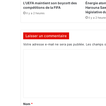
s
L’UEFA maintient son boycott des
Énergie atom
a
compétitions de la FIFA
Harouna Saw
l
législative 
il y a 2 heures
u
il y a 2 heure
e
n
t
Laisser un commentaire
«
l
Votre adresse e-mail ne sera pas publiée.
Les champs o
’
e
C
n
o
g
a
m
g
m
e
m
e
e
n
n
t
t
,
a
Nom
*
l