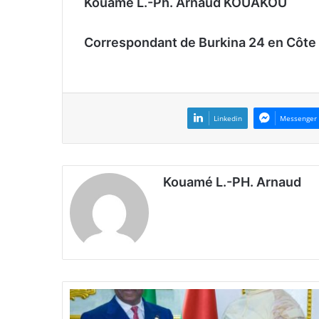
Kouamé L.-Ph. Arnaud KOUAKOU
Correspondant de Burkina 24 en Côte 
Linkedin
Messenger
Kouamé L.-PH. Arnaud
L
e