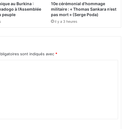
c
ique au Burkina :
10e cérémonial d’hommage
t
adogo à l’Assemblée
militaire : « Thomas Sankara n’est
u
du peuple
pas mort » (Serge Poda)
r
s
il y a 3 heures
e
s
a
g
r
bligatoires sont indiqués avec
*
i
c
o
l
e
s
:
L
e
J
a
p
o