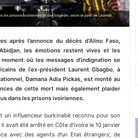
 les prisons ivoiriennes et une tragédie, selon le parti de Laurent
res après l’annonce du décès d’Alino Faso,
Abidjan, les émotions restent vives et les
u moment où les messages d’indignation se
ricains de l’ex-président Laurent Gbagbo, à
rationnel, Damana Adia Pickas, est monté au
ances de cette mort mais également plaider
us dans les prisons ivoiriennes.
 et un influenceur burkinabè reconnu pour son
l avait été arrêté en Côte d’Ivoire le 10 janvier
nce avec des agents d’un Etat étrangers’, de