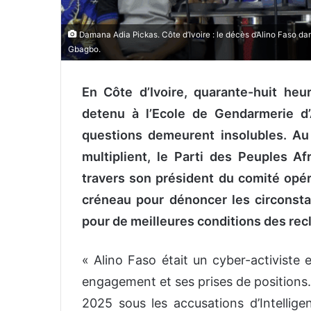
Damana Adia Pickas. Côte d’Ivoire : le décès d’Alino Faso dans
Gbagbo.
En Côte d’Ivoire, quarante-huit heu
detenu à l’Ecole de Gendarmerie d’
questions demeurent insolubles. A
multiplient, le Parti des Peuples Af
travers son président du comité opé
créneau pour dénoncer les circonst
pour de meilleures conditions des recl
« Alino Faso était un cyber-activiste
engagement et ses prises de positions. I
2025 sous les accusations d’Intellige