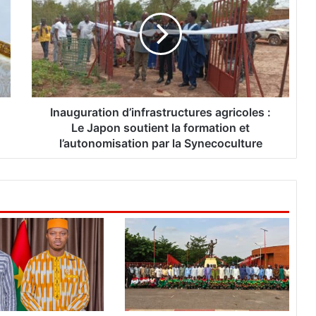
a
u
g
u
r
a
t
i
Inauguration d’infrastructures agricoles :
o
Le Japon soutient la formation et
n
l’autonomisation par la Synecoculture
d
’
i
n
f
r
a
s
t
r
u