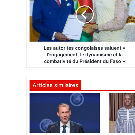
s
a
u
t
o
r
i
t
Les autorités congolaises saluent «
é
l’engagement, le dynamisme et la
s
combativité du Président du Faso »
c
o
n
Articles similaires
g
o
l
a
i
s
e
s