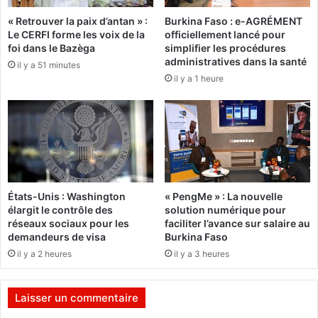
M
o
« Retrouver la paix d’antan » :
Burkina Faso : e-AGRÉMENT
S
m
Le CERFI forme les voix de la
officiellement lancé pour
A
p
foi dans le Bazèga
simplifier les procédures
R
a
administratives dans la santé
il y a 51 minutes
L
g
il y a 1 heure
r
n
e
i
c
e
r
s
u
m
t
i
e
n
u
i
États-Unis : Washington
« PengMe » : La nouvelle
n
è
élargit le contrôle des
solution numérique pour
(
r
réseaux sociaux pour les
faciliter l’avance sur salaire au
e
e
demandeurs de visa
Burkina Faso
)
s
il y a 2 heures
il y a 3 heures
C
à
o
c
m
é
Laisser un commentaire
p
d