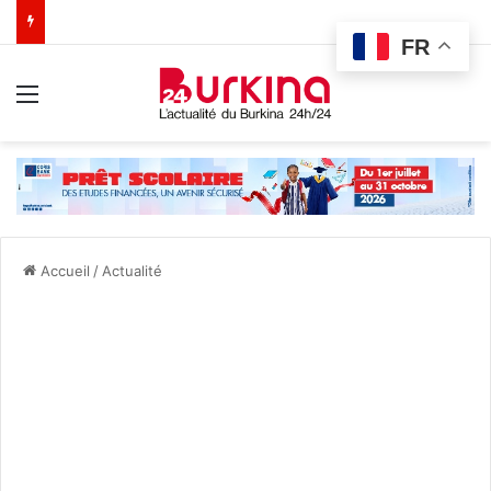
FR
Menu
Accueil
/
Actualité