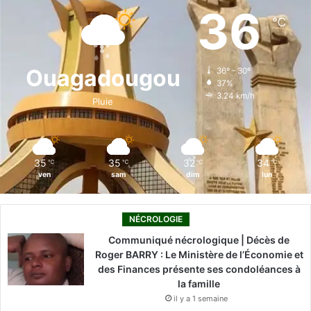
e
k
T
t
T
36
℃
b
e
u
a
o
o
d
b
g
k
Ouagadougou
36º - 30º
37%
o
i
e
r
3.24 km/h
Pluie
k
n
a
m
35
35
32
34
℃
℃
℃
℃
ven
sam
dim
lun
NÉCROLOGIE
Communiqué nécrologique | Décès de
Roger BARRY : Le Ministère de l’Économie et
des Finances présente ses condoléances à
la famille
il y a 1 semaine