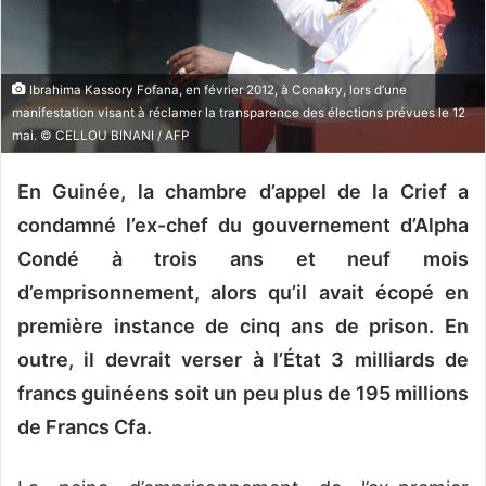
o
u
r
Ibrahima Kassory Fofana, en février 2012, à Conakry, lors d’une
r
manifestation visant à réclamer la transparence des élections prévues le 12
i
mai. © CELLOU BINANI / AFP
e
l
En Guinée, la chambre d’appel de la Crief a
condamné l’ex-chef du gouvernement d’Alpha
Condé à trois ans et neuf mois
d’emprisonnement, alors qu’il avait écopé en
première instance de cinq ans de prison. En
outre, il devrait verser à l’État 3 milliards de
francs guinéens soit un peu plus de 195 millions
de Francs Cfa.