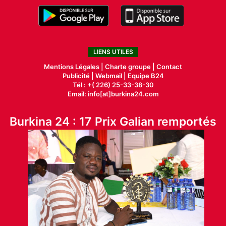
LIENS UTILES
Mentions Légales |
Charte groupe |
Contact
Publicité
|
Webmail |
Equipe B24
Tél : +( 226) 25-33-38-30
Email: info[at]burkina24.com
Burkina 24 : 17 Prix Galian remportés