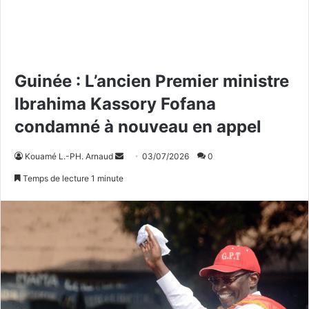
Guinée : L’ancien Premier ministre
Ibrahima Kassory Fofana
condamné à nouveau en appel
Kouamé L.-PH. Arnaud
E
03/07/2026
0
n
Temps de lecture 1 minute
v
o
y
e
r
u
n
c