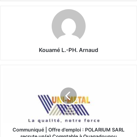
Kouamé L.-PH. Arnaud
C
o
m
m
u
n
i
q
u
é
Communiqué | Offre d'emploi : POLARIUM SARL
|
recrute un(e) Comptable à Ouagadougou