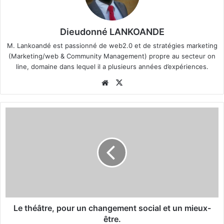
Dieudonné LANKOANDE
M. Lankoandé est passionné de web2.0 et de stratégies marketing
(Marketing/web & Community Management) propre au secteur on
line, domaine dans lequel il a plusieurs années d’expériences.
We
X
bsi
te
L
e
t
h
é
â
t
r
e
,
Le théâtre, pour un changement social et un mieux-
p
être.