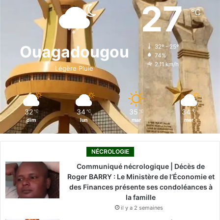
e
k
T
t
T
27
℃
b
e
u
a
o
o
d
b
g
k
Ouagadougou
32º - 25º
74%
o
i
e
r
2.11 km/h
Légère Pluie
k
n
a
m
32
34
35
34
℃
℃
℃
℃
dim
lun
mar
mer
NÉCROLOGIE
Communiqué nécrologique | Décès de
Roger BARRY : Le Ministère de l’Économie et
des Finances présente ses condoléances à
la famille
il y a 2 semaines