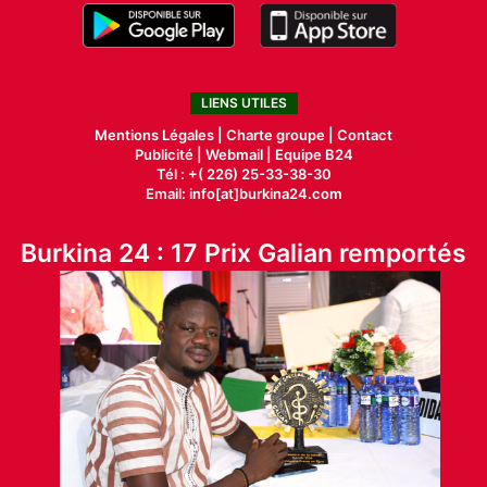
LIENS UTILES
Mentions Légales |
Charte groupe |
Contact
Publicité
|
Webmail |
Equipe B24
Tél : +( 226) 25-33-38-30
Email: info[at]burkina24.com
Burkina 24 : 17 Prix Galian remportés