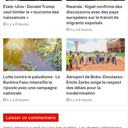
e
t
États-Unis : Donald Trump
Rwanda : Kigali confirme des
t
e
veut limiter le « tourisme des
discussions avec des pays
u
m
naissances »
européens sur le transit de
n
e
migrants expulsés
il y a 6 heures
m
n
il y a 6 heures
i
t
e
s
u
e
x
n
-
t
ê
r
t
e
r
l
Lutte contre le paludisme : Le
Aéroport de Bobo-Dioulasso :
e
a
Burkina Faso intensifie la
Émile Zerbo exige le respect
.
g
riposte avec une campagne
des délais pour la
a
nationale
modernisation
r
il y a 8 heures
il y a 9 heures
d
e
p
Laisser un commentaire
r
é
Votre adresse e-mail ne sera pas publiée.
Les champs obligatoires