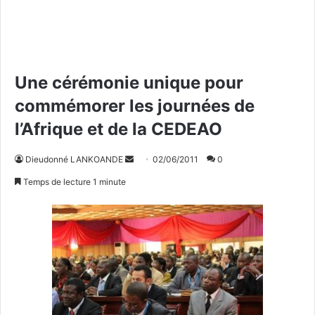
Une cérémonie unique pour
commémorer les journées de
l’Afrique et de la CEDEAO
Dieudonné LANKOANDE
E
02/06/2011
0
n
Temps de lecture 1 minute
v
o
y
e
r
u
n
c