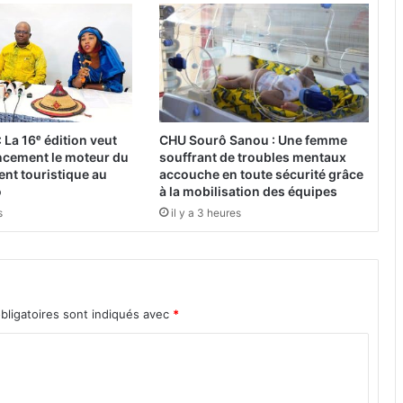
i
n
a
:
5
6
6
m
 La 16ᵉ édition veut
CHU Sourô Sanou : Une femme
i
ancement le moteur du
souffrant de troubles mentaux
l
nt touristique au
accouche en toute sécurité grâce
i
o
à la mobilisation des équipes
t
s
il y a 3 heures
a
i
r
e
s
bligatoires sont indiqués avec
*
c
h
a
s
s