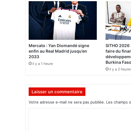
A
r
a
b
i
e
S
a
Mercato : Yan Diomandé signe
SITHO 2026 :
o
enfin au Real Madrid jusqu’en
faire du fin
u
2033
développeme
d
Burkina Fas
il y a 1 heure
i
il y a 2 heure
t
e
f
Laisser un commentaire
a
i
Votre adresse e-mail ne sera pas publiée.
Les champs o
t
s
C
e
o
s
a
m