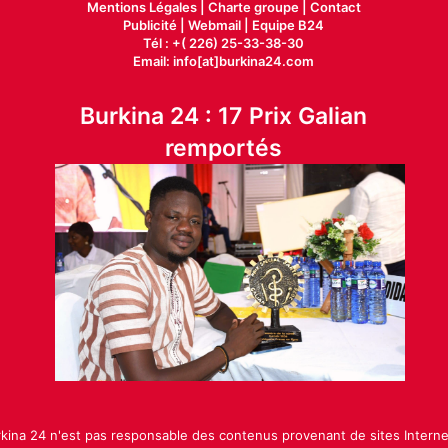
Mentions Légales |
Charte groupe |
Contact
Publicité
|
Webmail |
Equipe B24
Tél : +( 226) 25-33-38-30
Email: info[at]burkina24.com
Burkina 24 : 17 Prix Galian
remportés
rkina 24 n'est pas responsable des contenus provenant de sites Intern