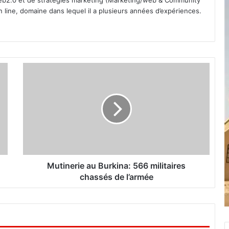
b2.0 et de stratégies marketing (Marketing/web & Community
line, domaine dans lequel il a plusieurs années d’expériences.
M
u
t
i
n
e
r
i
e
a
Mutinerie au Burkina: 566 militaires
u
chassés de l’armée
B
u
r
k