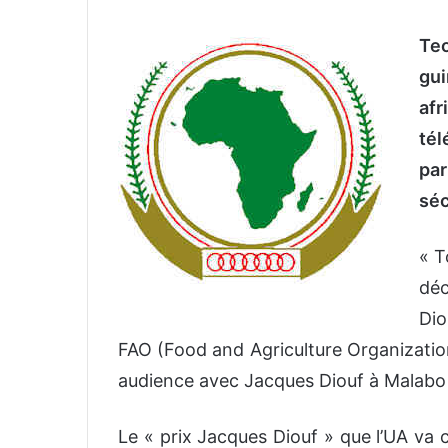
v
Teo
o
y
gui
e
af
r
tél
u
n
pa
c
séc
o
u
« T
r
r
déc
i
Dio
e
FAO (Food and Agriculture Organization
l
audience avec Jacques Diouf à Malabo
Le « prix Jacques Diouf » que l’UA va 