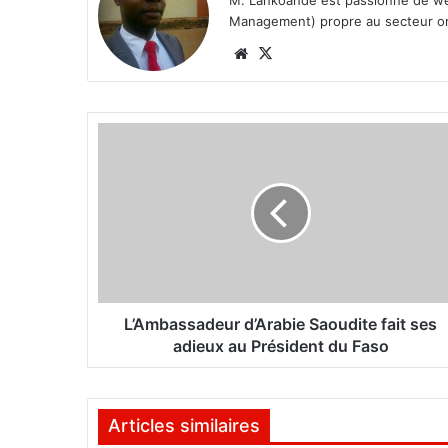
M. Lankoandé est passionné de we
Management) propre au secteur on 
We
X
bsi
te
L
’
A
m
b
a
s
s
a
d
L’Ambassadeur d’Arabie Saoudite fait ses
e
adieux au Président du Faso
u
r
d
Articles similaires
’