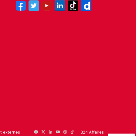
et externes
Facebook
X
Linkedin
YouTube
Instagram
TikTok
B24 Affaires