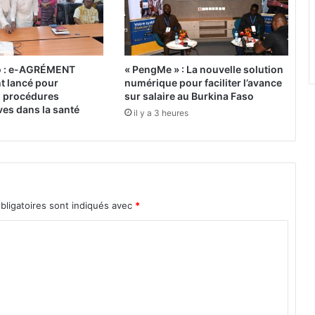
E
t
a
t
:
o : e-AGRÉMENT
« PengMe » : La nouvelle solution
l
nt lancé pour
numérique pour faciliter l’avance
e
es procédures
sur salaire au Burkina Faso
d
ves dans la santé
il y a 3 heures
é
c
o
r
t
i
bligatoires sont indiqués avec
*
c
a
g
e
d
u
c
h