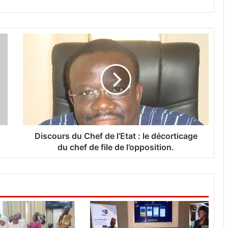
D
i
s
c
o
u
r
s
d
u
Discours du Chef de l’Etat : le décorticage
C
du chef de file de l’opposition.
h
e
f
d
e
l
’