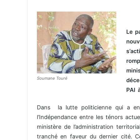
v
o
y
e
Le pa
r
nouv
u
s’ac
n
c
romp
o
minis
u
Soumane Touré
décen
r
r
PAI 
i
e
Dans la lutte politicienne qui a e
l
l’Indépendance entre les ténors actu
ministère de l’administration territori
tranché en faveur du dernier cité. Ce