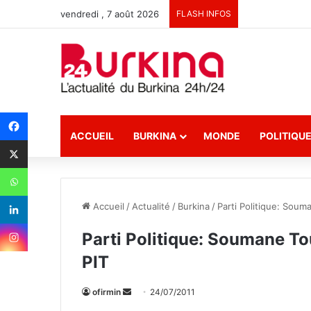
vendredi , 7 août 2026
FLASH INFOS
ACCUEIL
BURKINA
MONDE
POLITIQU
Accueil
/
Actualité
/
Burkina
/
Parti Politique: Soum
Parti Politique: Soumane To
PIT
ofirmin
E
24/07/2011
n