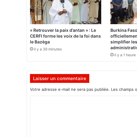
t
r
a
f
r
« Retrouver la paix d’antan » : Le
Burkina Fas
i
CERFI forme les voix de la foi dans
officielleme
q
le Bazèga
simplifier l
u
administrati
il y a 36 minutes
e
il y a 1 heure
:
I
d
Laisser un commentaire
y
l
Votre adresse e-mail ne sera pas publiée.
Les champs o
l
e
C
M
o
a
m
m
b
m
a
,
e