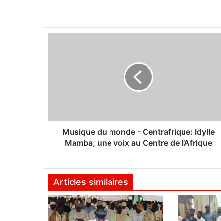
M
u
s
i
q
u
e
d
u
m
Musique du monde - Centrafrique: Idylle
o
Mamba, une voix au Centre de l’Afrique
n
d
e
Articles similaires
-
C
e
n