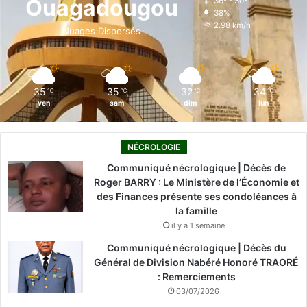
Ouagadougou
36º - 30º
38%
o
i
e
r
2.98 km/h
Nuages Dispersés
k
n
a
m
35
35
32
34
℃
℃
℃
℃
ven
sam
dim
lun
NÉCROLOGIE
Communiqué nécrologique | Décès de
Roger BARRY : Le Ministère de l’Économie et
des Finances présente ses condoléances à
la famille
il y a 1 semaine
Communiqué nécrologique | Décès du
Général de Division Nabéré Honoré TRAORÉ
: Remerciements
03/07/2026