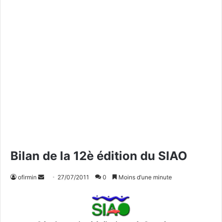
Bilan de la 12è édition du SIAO
ofirmin
E
27/07/2011
0
Moins d’une minute
n
v
o