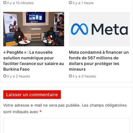
il y a 15 minutes
il y a 1 heure
n
s
c
d
e
u
s
C
e
C
n
R
m
P
a
« PengMe » : La nouvelle
Meta condamné à financer un
n
solution numérique pour
fonds de 567 millions de
a
faciliter l’avance sur salaire au
dollars pour protéger les
g
Burkina Faso
mineurs
e
il y a 2 heures
il y a 3 heures
m
e
n
Laisser un commentaire
t
d
Votre adresse e-mail ne sera pas publiée.
Les champs obligatoires
e
sont indiqués avec
*
s
C
O
N
o