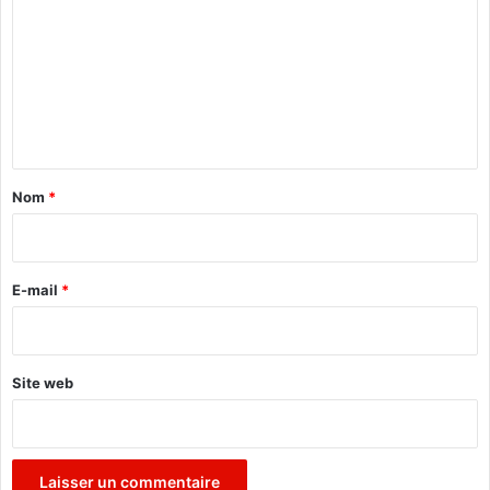
G
m
m
e
n
t
a
Nom
*
i
r
e
E-mail
*
*
Site web