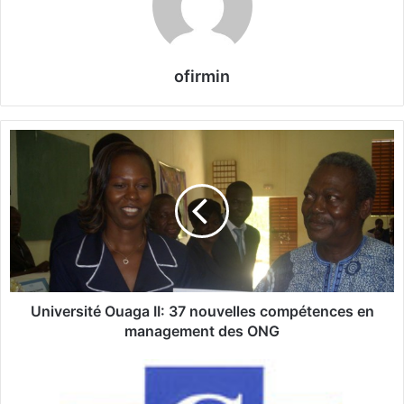
ofirmin
U
n
i
v
e
r
s
i
t
é
Université Ouaga II: 37 nouvelles compétences en
O
management des ONG
u
a
D
g
i
a