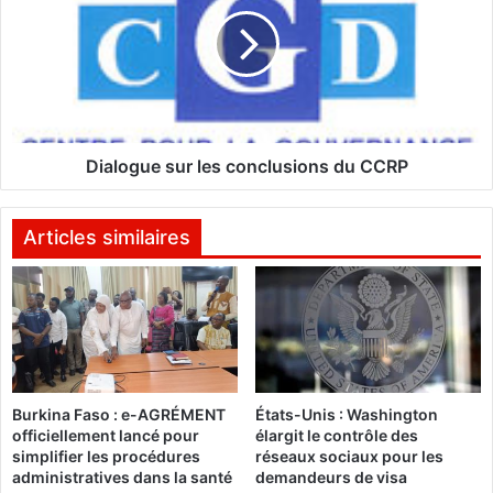
a
I
l
I
o
:
g
3
u
7
e
n
s
o
u
Dialogue sur les conclusions du CCRP
u
r
v
l
e
e
Articles similaires
l
s
l
c
e
o
s
n
c
c
o
l
m
u
Burkina Faso : e-AGRÉMENT
États-Unis : Washington
p
s
officiellement lancé pour
élargit le contrôle des
é
i
simplifier les procédures
réseaux sociaux pour les
t
o
administratives dans la santé
demandeurs de visa
e
n