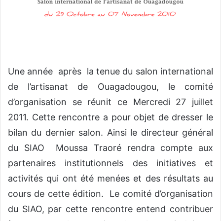
y
e
r
u
n
c
Une année après la tenue du salon international
o
de l’artisanat de Ouagadougou, le comité
u
r
d’organisation se réunit ce Mercredi 27 juillet
r
2011. Cette rencontre a pour objet de dresser le
i
bilan du dernier salon. Ainsi le directeur général
e
l
du SIAO Moussa Traoré rendra compte aux
partenaires institutionnels des initiatives et
activités qui ont été menées et des résultats au
cours de cette édition. Le comité d’organisation
du SIAO, par cette rencontre entend contribuer