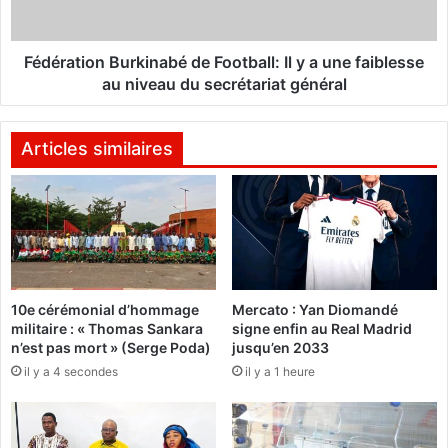
i
o
n
Fédération Burkinabé de Football: Il y a une faiblesse
B
au niveau du secrétariat général
u
r
k
Articles similaires
i
n
a
b
é
d
e
10e cérémonial d’hommage
Mercato : Yan Diomandé
F
militaire : « Thomas Sankara
signe enfin au Real Madrid
o
n’est pas mort » (Serge Poda)
jusqu’en 2033
o
il y a 4 secondes
il y a 1 heure
t
b
a
l