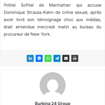
o
l’hôtel Sofitel de Manhattan qui accuse
y
Dominique Strauss-Kahn de crime sexuel, après
e
avoir livré son témoignage choc aux médias,
r
u
était entendue mercredi matin au bureau du
n
procureur de New York.
c
o
u
r
r
i
e
l
Burkina 24 Group