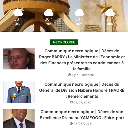
k
n
a
m
33
36
34
33
℃
℃
℃
℃
jeu
ven
sam
dim
NÉCROLOGIE
Communiqué nécrologique | Décès de
Roger BARRY : Le Ministère de l’Économie et
des Finances présente ses condoléances à
la famille
il y a 1 semaine
Communiqué nécrologique | Décès du
Général de Division Nabéré Honoré TRAORÉ
: Remerciements
03/07/2026
Communiqué nécrologique | Décès de son
Excellence Dramane YAMEOGO : Faire-part
28/06/2026