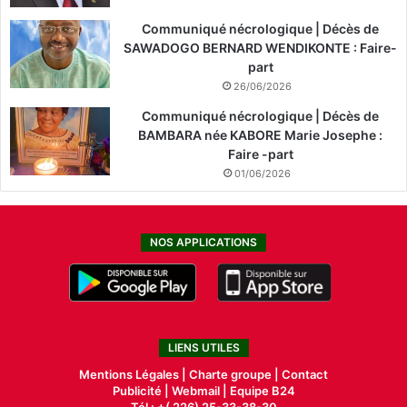
Communiqué nécrologique | Décès de
SAWADOGO BERNARD WENDIKONTE : Faire-
part
26/06/2026
Communiqué nécrologique | Décès de
BAMBARA née KABORE Marie Josephe :
Faire -part
01/06/2026
NOS APPLICATIONS
LIENS UTILES
Mentions Légales |
Charte groupe |
Contact
Publicité
|
Webmail |
Equipe B24
Tél : +( 226) 25-33-38-30