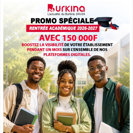
r
a
l