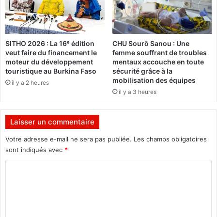
l
:
I
l
SITHO 2026 : La 16ᵉ édition
CHU Sourô Sanou : Une
y
veut faire du financement le
femme souffrant de troubles
a
moteur du développement
mentaux accouche en toute
u
touristique au Burkina Faso
sécurité grâce à la
n
mobilisation des équipes
il y a 2 heures
e
il y a 3 heures
f
a
i
Laisser un commentaire
b
l
Votre adresse e-mail ne sera pas publiée.
Les champs obligatoires
e
sont indiqués avec
*
s
C
s
e
o
a
m
u
n
m